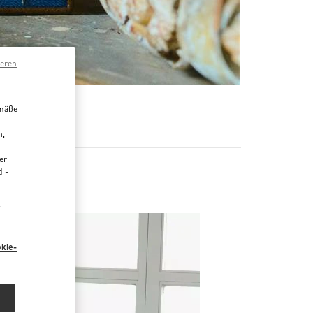
ieren
R
emäße
n,
er
d -
“
kie-