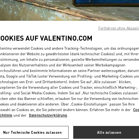
Fortfahren ohne Akzept
COOKIES AUF VALENTINO.COM
ENTDECKEN SIE MEH
lentino verwendet Cookies und andere Tracking-Technologien, um das ordnungsg
nktionieren der Website zu gewährleisten (dank technischer Cookies) und, mit Ihrer
stimmung, um Inhalte zu personalisieren, gezielte Werbemitteilungen zu versende
alysen des Nutzerverhaltens und der Wirksamkeit seiner Werbekampagnen
rchzuführen und bestimmte Informationen an seine Partner weiterzugeben, darunt
ta, Google und TikTok (unter Verwendung von Profiling- und Marketing-Cookies un
chnologien von Erst- und Drittanbietern). Indem Sie auf „Alle zulassen“ klicken,
NEUHEITEN
zeptieren Sie die Verwendung aller Cookies und Tracker, einschließlich Marketing-,
ofiling- und Social Media-Cookies. Indem Sie auf „Nur technische Cookies zulassen
icken oder das Banner schließen, erlauben Sie nur die Verwendung von technischen
okies und deaktivieren alle anderen. Über „Cookie-Einstellungen“ passen Sie Ihre
swahl an Cookies an, die Sie jederzeit ändern können. Erfahren Sie mehr in der
Coo
chtlinie
und der
Datenschutzerklärung
.
Nur Technische Cookies zulassen
Alle zulassen