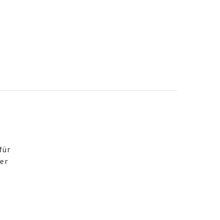
für
der