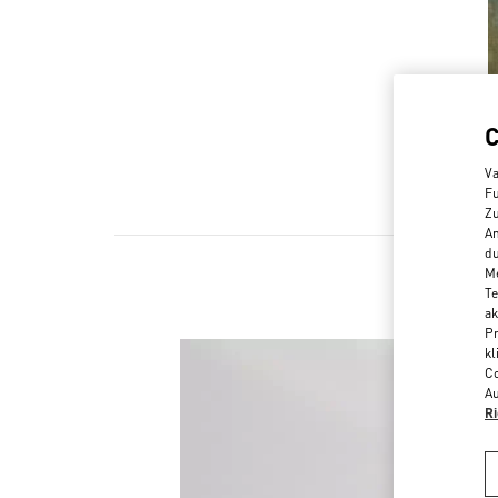
Va
Fu
Zu
An
du
Me
Te
ak
Pr
kl
Co
Au
Ri