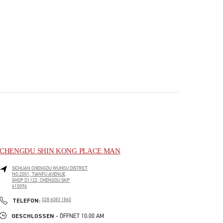
CHENGDU SHIN KONG PLACE MAN
SICHUAN
CHENGDU
WUHOU DISTRICT
NO.2001, TIANFU AVENUE
SHOP D1122, CHENGDU SKP
610096
PHONE
TELEFON:
028 6083 1860
GESCHLOSSEN
- ÖFFNET
10:00 AM