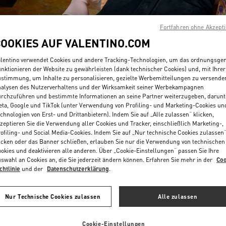
Fortfahren ohne Akzept
COOKIES AUF VALENTINO.COM
lentino verwendet Cookies und andere Tracking-Technologien, um das ordnungsg
nktionieren der Website zu gewährleisten (dank technischer Cookies) und, mit Ihrer
stimmung, um Inhalte zu personalisieren, gezielte Werbemitteilungen zu versende
ENTDECKEN SIE MEH
alysen des Nutzerverhaltens und der Wirksamkeit seiner Werbekampagnen
rchzuführen und bestimmte Informationen an seine Partner weiterzugeben, darunt
ta, Google und TikTok (unter Verwendung von Profiling- und Marketing-Cookies un
chnologien von Erst- und Drittanbietern). Indem Sie auf „Alle zulassen“ klicken,
zeptieren Sie die Verwendung aller Cookies und Tracker, einschließlich Marketing-,
ofiling- und Social Media-Cookies. Indem Sie auf „Nur technische Cookies zulassen
NEUHEITEN
icken oder das Banner schließen, erlauben Sie nur die Verwendung von technischen
okies und deaktivieren alle anderen. Über „Cookie-Einstellungen“ passen Sie Ihre
swahl an Cookies an, die Sie jederzeit ändern können. Erfahren Sie mehr in der
Coo
chtlinie
und der
Datenschutzerklärung
.
Nur Technische Cookies zulassen
Alle zulassen
Cookie-Einstellungen