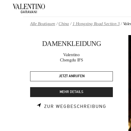
Skip to content
Return to Nav
Alle Boutiquen
China
1 Hongxing Road Section 3
Val
DAMENKLEIDUNG
Valentino
Chengdu IFS
JETZT ANRUFEN
MEHR DETAILS
LINK OPE
ZUR WEGBESCHREIBUNG