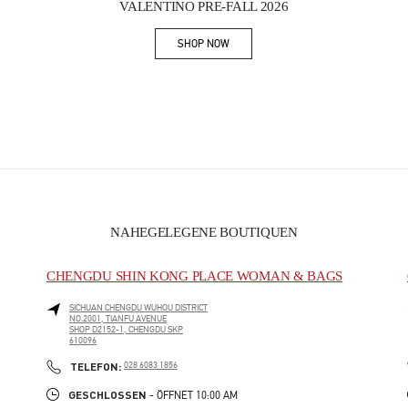
VALENTINO PRE-FALL 2026
SHOP NOW
Link Opens in New Tab
NAHEGELEGENE BOUTIQUEN
CHENGDU SHIN KONG PLACE WOMAN & BAGS
SICHUAN
CHENGDU
WUHOU DISTRICT
NO.2001, TIANFU AVENUE
SHOP D2152-1, CHENGDU SKP
610096
PHONE
TELEFON:
028 6083 1856
GESCHLOSSEN
- ÖFFNET
10:00 AM