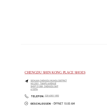
CHENGDU SHIN KONG PLACE SHOES
SICHUAN
CHENGDU
WUHOU DISTRICT
NO.2001, TIANFU AVENUE
SHOP D1088, CHENGDU SKP
610096
PHONE
TELEFON:
028 6083 1850
GESCHLOSSEN
- ÖFFNET
10:00 AM