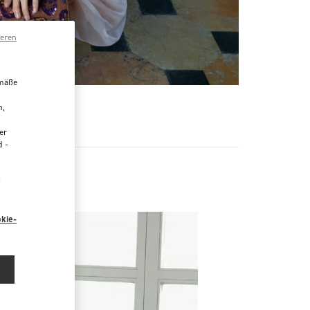
ieren
emäße
n,
R
er
d -
“
kie-