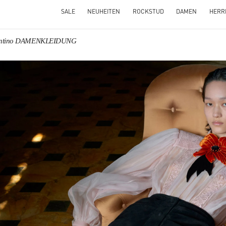
SALE
NEUHEITEN
ROCKSTUD
DAMEN
HERR
entino DAMENKLEIDUNG
NS IN NEW TAB
Link O