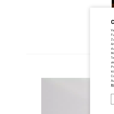
Va
Fu
Zu
An
du
Me
Te
ak
Pr
kl
Co
Au
Ri