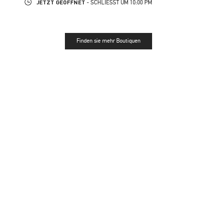
JETZT GEÖFFNET
- SCHLIESST UM
10:00 PM
Finden sie mehr Boutiquen