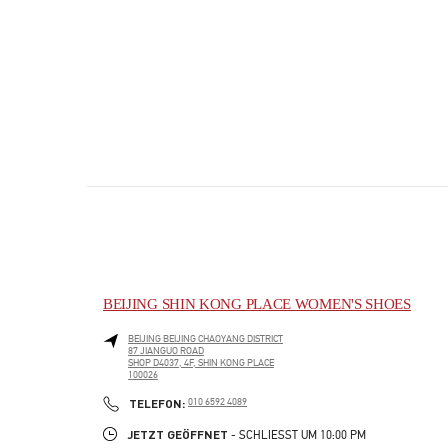
BEIJING SHIN KONG PLACE WOMEN'S SHOES
BEIJING
BEIJING
CHAOYANG DISTRICT
87 JIANGUO ROAD
SHOP D4037, 4F, SHIN KONG PLACE
100026
PHONE
TELEFON:
010 6592 4089
JETZT GEÖFFNET
- SCHLIESST UM
10:00 PM