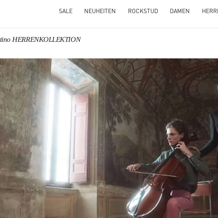
SALE
NEUHEITEN
ROCKSTUD
DAMEN
HERR
ntino HERRENKOLLEKTION
NS IN NEW TAB
Link O