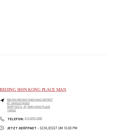
BEIJING SHIN KONG PLACE MAN
BEIJING
BEIJING
CHAOYANG DISTRICT
87 JIANGUO ROAD
SHOP D2016, 2F, SHIN KONG PLACE
100026
PHONE
TELEFON:
010 6592 4080
JETZT GEÖFFNET
- SCHLIESST UM
10:00 PM