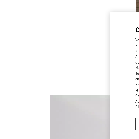
Va
Fu
Zu
An
du
Me
Te
ak
Pr
kl
Co
Au
Ri