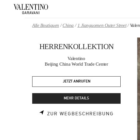
Skip to content
Return to Nav
Alle Boutiquen
China
1 Jianguomen Outer Street
Vale
HERRENKOLLEKTION
Valentino
Beijing China World Trade Center
JETZT ANRUFEN
MEHR DETAILS
LINK OPE
ZUR WEGBESCHREIBUNG