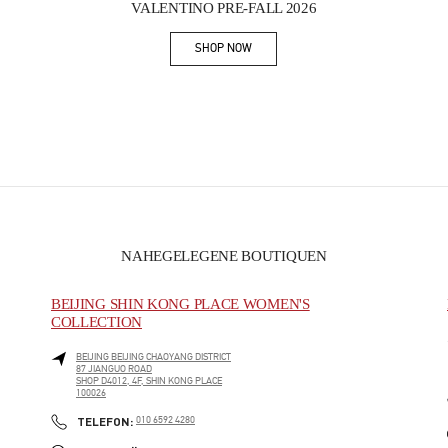
VALENTINO PRE-FALL 2026
SHOP NOW
Link Opens in New Tab
NAHEGELEGENE BOUTIQUEN
BEIJING SHIN KONG PLACE WOMEN'S
COLLECTION
BEIJING
BEIJING
CHAOYANG DISTRICT
87 JIANGUO ROAD
SHOP D4012, 4F, SHIN KONG PLACE
100026
PHONE
TELEFON:
010 6592 4280