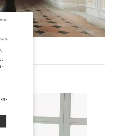
ieren
emäße
R
n,
er
d -
“
kie-