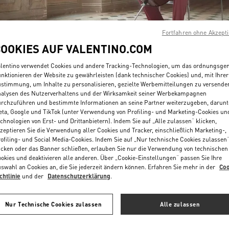
Fortfahren ohne Akzept
COOKIES AUF VALENTINO.COM
lentino verwendet Cookies und andere Tracking-Technologien, um das ordnungsg
nktionieren der Website zu gewährleisten (dank technischer Cookies) und, mit Ihrer
ENTDECKEN SIE MEH
stimmung, um Inhalte zu personalisieren, gezielte Werbemitteilungen zu versende
alysen des Nutzerverhaltens und der Wirksamkeit seiner Werbekampagnen
rchzuführen und bestimmte Informationen an seine Partner weiterzugeben, darunt
ta, Google und TikTok (unter Verwendung von Profiling- und Marketing-Cookies un
chnologien von Erst- und Drittanbietern). Indem Sie auf „Alle zulassen“ klicken,
zeptieren Sie die Verwendung aller Cookies und Tracker, einschließlich Marketing-,
NEUHEITEN
ofiling- und Social Media-Cookies. Indem Sie auf „Nur technische Cookies zulassen
icken oder das Banner schließen, erlauben Sie nur die Verwendung von technischen
okies und deaktivieren alle anderen. Über „Cookie-Einstellungen“ passen Sie Ihre
swahl an Cookies an, die Sie jederzeit ändern können. Erfahren Sie mehr in der
Coo
chtlinie
und der
Datenschutzerklärung
.
Nur Technische Cookies zulassen
Alle zulassen