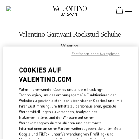
Skip to content
Return to Nav
Valentino Garavani Rockstud Schuhe
Valentino
Qingdao Hisense Plaza
Fortfahren ohne Akzeptieren
COOKIES AUF
JETZT ANRUFEN
VALENTINO.COM
MEHR DETAILS
Valentino verwendet Cookies und andere Tracking-
Technologien, um das ordnungsgemäße Funktionieren der
LINK OPENS
ZUR WEGBESCHREIBUNG
Website zu gewährleisten (dank technischer Cookies) und, mit
Ihrer Zustimmung, um Inhalte zu personalisieren, gezielte
Werbemitteilungen zu versenden, Analysen des
Nutzerverhaltens und der Wirksamkeit seiner
Werbekampagnen durchzuführen und bestimmte
Informationen an seine Partner weiterzugeben, darunter Meta,
Google und TikTok (unter Verwendung von Profiling- und