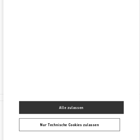
ENTDECKEN SIE MEHR
ADRESSE
SHANDONG
QINGDAO
SHINAN DISTRICT
117 AO MEN ROAD
SHOP 1135-1137,HISENSE PLAZA
266071
Geschlossen
- Öffnet
10:00 AM
0532 6678 8632
Alle Boutiquen
Alle zulassen
Nur Technische Cookies zulassen