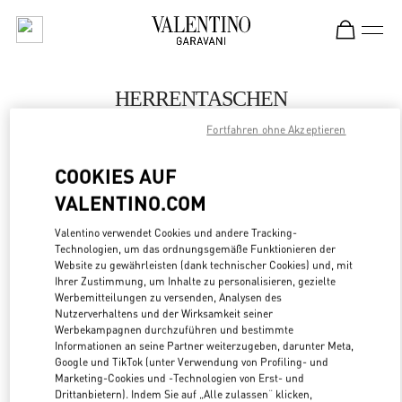
Skip to content
Return to Nav
HERRENTASCHEN
Fortfahren ohne Akzeptieren
Valentino
Changsha IFS
COOKIES AUF
VALENTINO.COM
JETZT ANRUFEN
Valentino verwendet Cookies und andere Tracking-
MEHR DETAILS
Technologien, um das ordnungsgemäße Funktionieren der
Website zu gewährleisten (dank technischer Cookies) und, mit
Ihrer Zustimmung, um Inhalte zu personalisieren, gezielte
LINK OPENS
ZUR WEGBESCHREIBUNG
Werbemitteilungen zu versenden, Analysen des
Nutzerverhaltens und der Wirksamkeit seiner
Werbekampagnen durchzuführen und bestimmte
Informationen an seine Partner weiterzugeben, darunter Meta,
Google und TikTok (unter Verwendung von Profiling- und
Marketing-Cookies und -Technologien von Erst- und
Drittanbietern). Indem Sie auf „Alle zulassen“ klicken,