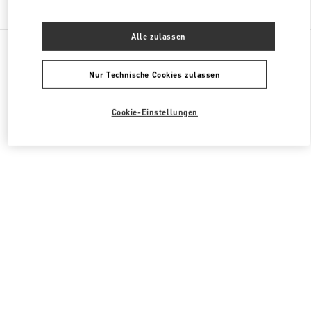
Finden sie mehr Boutiquen
Alle zulassen
Alle Boutiquen
China
11 Sanlitun Road
Valentino HERRENSCHUHE
Nur Technische Cookies zulassen
Cookie-Einstellungen