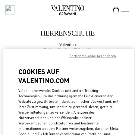
Skip to content
Return to Nav
HERRENSCHUHE
Valentino
Beijing Sanlitun Taikoo Li
Fortfahren ohne Akzeptieren
JETZT ANRUFEN
COOKIES AUF
VALENTINO.COM
MEHR DETAILS
Valentino verwendet Cookies und andere Tracking-
Technologien, um das ordnungsgemäße Funktionieren der
LINK OPENS
ZUR WEGBESCHREIBUNG
Website zu gewährleisten (dank technischer Cookies) und, mit
Ihrer Zustimmung, um Inhalte zu personalisieren, gezielte
Werbemitteilungen zu versenden, Analysen des
Nutzerverhaltens und der Wirksamkeit seiner
Werbekampagnen durchzuführen und bestimmte
Informationen an seine Partner weiterzugeben, darunter Meta,
Google und TikTok (unter Verwendung von Profiling- und