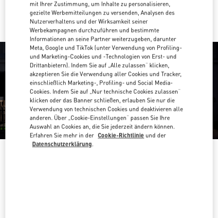
Mit UBER dorthin fahren
mit Ihrer Zustimmung, um Inhalte zu personalisieren,
gezielte Werbemitteilungen zu versenden, Analysen des
Nutzerverhaltens und der Wirksamkeit seiner
Werbekampagnen durchzuführen und bestimmte
Informationen an seine Partner weiterzugeben, darunter
Meta, Google und TikTok (unter Verwendung von Profiling-
und Marketing-Cookies und -Technologien von Erst- und
Drittanbietern). Indem Sie auf „Alle zulassen“ klicken,
akzeptieren Sie die Verwendung aller Cookies und Tracker,
einschließlich Marketing-, Profiling- und Social Media-
Cookies. Indem Sie auf „Nur technische Cookies zulassen“
klicken oder das Banner schließen, erlauben Sie nur die
Verwendung von technischen Cookies und deaktivieren alle
anderen. Über „Cookie-Einstellungen“ passen Sie Ihre
Auswahl an Cookies an, die Sie jederzeit ändern können.
Erfahren Sie mehr in der
Cookie-Richtlinie
und der
Datenschutzerklärung
.
ÖFFNUNGSZEITEN
Wochentag
Öffnungszeiten
Sonntag
10:00 AM
-
10:00 PM
Montag
10:00 AM
-
10:00 PM
Dienstag
10:00 AM
-
10:00 PM
Mittwoch
10:00 AM
-
10:00 PM
Donnerstag
10:00 AM
-
10:00 PM