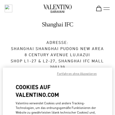
Skip to content
Return to Nav
Shanghai IFC
ADRESSE:
SHANGHAI
SHANGHAI
PUDONG NEW AREA
8 CENTURY AVENUE LUJIAZUI
SHOP L1-27 & L2-27, SHANGHAI IFC MALL
200120
Fortfahren ohne Akzeptieren
Geschlossen
- Öffnet
10:00 AM
COOKIES AUF
021 2028 1350
VALENTINO.COM
Zur Wegbeschreibung
Valentino verwendet Cookies und andere Tracking-
Link Opens in New Tab
Technologien, um das ordnungsgemäße Funktionieren der
Website zu gewährleisten (dank technischer Cookies) und,