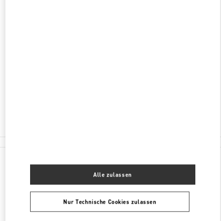
ENTDECKEN SIE MEHR
ADRESSE
CHONGQING
CHONGQING
JIANGBEI DISTRICT
16 QINGYUN ROAD
SHOP L301,CHONGQING IFS
400023
Geschlossen
- Öffnet
10:00 AM
023 6765 5962
Alle Boutiquen
China
16 Qingyun Road
Valentino GESCHENKE FÜR SIE
Alle zulassen
Nur Technische Cookies zulassen