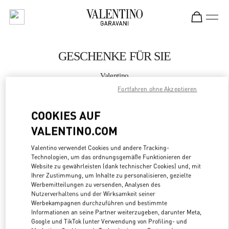
Skip to content
Return to Nav
GESCHENKE FÜR SIE
Valentino
Chongqing IFS Woman
Fortfahren ohne Akzeptieren
COOKIES AUF
JETZT ANRUFEN
VALENTINO.COM
MEHR DETAILS
Valentino verwendet Cookies und andere Tracking-
Technologien, um das ordnungsgemäße Funktionieren der
LINK OPENS
ZUR WEGBESCHREIBUNG
Website zu gewährleisten (dank technischer Cookies) und, mit
Ihrer Zustimmung, um Inhalte zu personalisieren, gezielte
Werbemitteilungen zu versenden, Analysen des
Nutzerverhaltens und der Wirksamkeit seiner
Werbekampagnen durchzuführen und bestimmte
Informationen an seine Partner weiterzugeben, darunter Meta,
Google und TikTok (unter Verwendung von Profiling- und