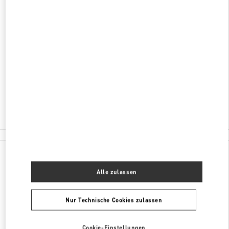
ENTDECKEN SIE MEHR
ADRESSE
KÖNIGSALLEE 2
BREUNINGER - GROUND FLOOR
40212
DUSSELDORF
Geschlossen
- Öffnet
10:00 AM
0211 566410
Alle Boutiquen
Deutschland
Königsallee 2
Valentino GESCHENKE FÜR SIE
Alle zulassen
Nur Technische Cookies zulassen
Cookie-Einstellungen