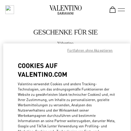
Skip to content
Return to Nav
GESCHENKE FÜR SIE
Valentino
Dusseldorf
Fortfahren ohne Akzeptieren
COOKIES AUF
JETZT ANRUFEN
VALENTINO.COM
MEHR DETAILS
Valentino verwendet Cookies und andere Tracking-
Technologien, um das ordnungsgemäße Funktionieren der
LINK OPENS
ZUR WEGBESCHREIBUNG
Website zu gewährleisten (dank technischer Cookies) und, mit
Ihrer Zustimmung, um Inhalte zu personalisieren, gezielte
Werbemitteilungen zu versenden, Analysen des
Nutzerverhaltens und der Wirksamkeit seiner
Werbekampagnen durchzuführen und bestimmte
Informationen an seine Partner weiterzugeben, darunter Meta,
Google und TikTok (unter Verwendung von Profiling- und