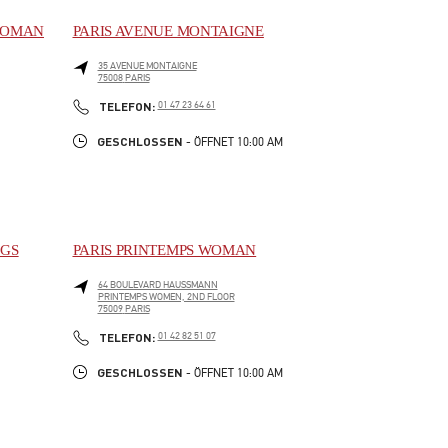
 WOMAN
PARIS AVENUE MONTAIGNE
35 AVENUE MONTAIGNE
75008
PARIS
LINK OPENS IN NEW TAB
PHONE
TELEFON:
01 47 23 64 61
GESCHLOSSEN
- ÖFFNET
10:00 AM
AGS
PARIS PRINTEMPS WOMAN
64 BOULEVARD HAUSSMANN
PRINTEMPS WOMEN, 2ND FLOOR
75009
PARIS
LINK OPENS IN NEW TAB
PHONE
TELEFON:
01 42 82 51 07
GESCHLOSSEN
- ÖFFNET
10:00 AM