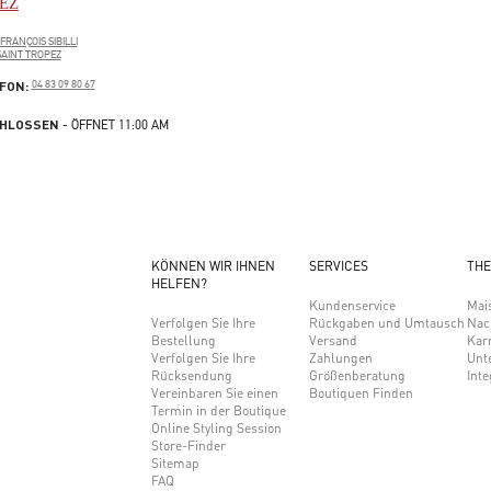
PEZ
FRANÇOIS SIBILLI
SAINT TROPEZ
PENS IN NEW TAB
PHONE
FON:
04 83 09 80 67
HLOSSEN
- ÖFFNET
11:00 AM
KÖNNEN WIR IHNEN
SERVICES
THE
HELFEN?
Kundenservice
Mai
Verfolgen Sie Ihre
Rückgaben und Umtausch
Nac
Bestellung
Versand
Karr
Verfolgen Sie Ihre
Zahlungen
Unt
Rücksendung
Größenberatung
Inte
Vereinbaren Sie einen
Boutiquen Finden
Termin in der Boutique
Online Styling Session
Store-Finder
Sitemap
FAQ