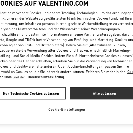
Postleitzahl oder Stadt & Land
COOKIES AUF VALENTINO.COM
lentino verwendet Cookies und andere Tracking-Technologien, um das ordnungsg
nktionieren der Website zu gewährleisten (dank technischer Cookies) und, mit Ihrer
stimmung, um Inhalte zu personalisieren, gezielte Werbemitteilungen zu versende
alysen des Nutzerverhaltens und der Wirksamkeit seiner Werbekampagnen
rchzuführen und bestimmte Informationen an seine Partner weiterzugeben, darunt
ta, Google und TikTok (unter Verwendung von Profiling- und Marketing-Cookies un
chnologien von Erst- und Drittanbietern). Indem Sie auf „Alle zulassen“ klicken,
zeptieren Sie die Verwendung aller Cookies und Tracker, einschließlich Marketing-,
ofiling- und Social Media-Cookies. Indem Sie auf „Nur technische Cookies zulassen
icken oder das Banner schließen, erlauben Sie nur die Verwendung von technischen
okies und deaktivieren alle anderen. Über „Cookie-Einstellungen“ passen Sie Ihre
swahl an Cookies an, die Sie jederzeit ändern können. Erfahren Sie mehr in der
Coo
chtlinie
und der
Datenschutzerklärung
.
ALERIES LAFAYETTE
PARIS GALERIES LAFAYETTE 
BAGS
NUE JEAN MÉDECIN
NICE
Nur Technische Cookies zulassen
Alle zulassen
40 BOULEVARD HAUSSMANN
PENS IN NEW TAB
GALERIES LAFAYETTE BAGS - LOWER FLOOR
PHONE
FON:
06 33 19 28 96
75009
PARIS
LINK OPENS IN NEW TAB
PHONE
TELEFON:
01 40 18 52 74
Cookie-Einstellungen
HLOSSEN
- ÖFFNET
10:00 AM
GESCHLOSSEN
- ÖFFNET
10:00 AM