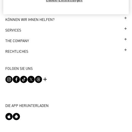
Cookie-Einstellungen
KÖNNEN WIR IHNEN HELFEN?
Verfolgen Sie Ihre Bestellung
SERVICES
Verfolgen Sie Ihre Rücksendung
Kundenservice
THE COMPANY
Vereinbaren Sie einen Termin in der Boutique
Rückgaben und Umtausch
Maison
RECHTLICHES
Online Styling Session
Versand
Nachhaltigkeit
Geschäfts- und Nutzungsbedingungen
Store-Finder
FOLGEN SIE UNS
Zahlungen
Karriere
Geschäfts- und Verkaufsbedingungen
FAQ
Größenberatung
Unternehmensdaten
Datenschutzrichtlinie
Kontaktieren Sie uns
Boutiquen Finden
Integrity Helpline
DPO
Cookie-Richtlinie
DIE APP HERUNTERLADEN
Impressum
Boutique-Einkauf
Outlet-Einkauf