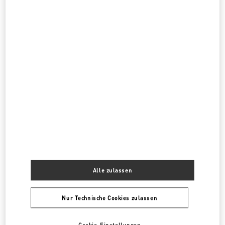
PHONE
TELEFON:
02 2723 1978
GESCHLOSSEN
- ÖFFNET
11:00 AM
TAOYUAN INTERNATIONAL AIRPORT TERMINAL 2 (D)
9, HANGZHAN SOUTHROAD
3F DEPARTURE AREA D ZONE, TAOYUAN INTL AIRPORT TERMINAL 2
DAYUAN DISTRICT
TAOYUAN CITY
TAIWAN, CHINA
33758
LINK OPENS IN NEW TAB
PHONE
TELEFON:
03 383 3133
JETZT GEÖFFNET
- SCHLIESST UM
11:00 PM
Alle Boutiquen
Taiwan China
Alle zulassen
Country Selector
Nur Technische Cookies zulassen
Austria / German