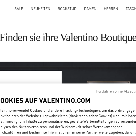
SALE
NEUHEITEN
ROCKSTUD
DAMEN
HERREN
TASC
Finden sie ihre Valentino Boutiqu
Fortfahren ohne Akzept
 Land / Ihrer
COOKIES AUF VALENTINO.COM
lentino verwendet Cookies und andere Tracking-Technologien, um das ordnungsg
Land/Region oder
nktionieren der Website zu gewährleisten (dank technischer Cookies) und, mit Ihrer
stimmung, um Inhalte zu personalisieren, gezielte Werbemitteilungen zu versende
alysen des Nutzerverhaltens und der Wirksamkeit seiner Werbekampagnen
Suche
rchzuführen und bestimmte Informationen an seine Partner weiterzugeben, darunt