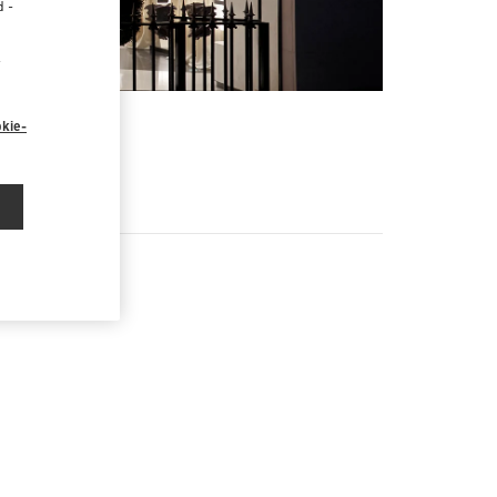
d -
“
kie-