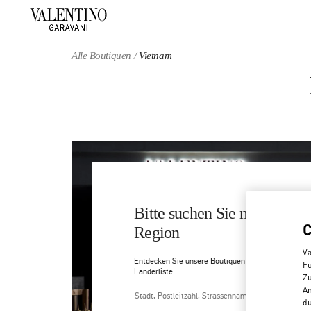
Skip to content
Return to Nav
Alle Boutiquen
Vietnam
Bitte suchen Sie nach Ihrem
Region
Va
Entdecken Sie unsere Boutiquen durch Suche nach 
Fu
Länderliste
Zu
An
du