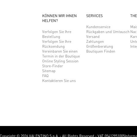
KÖNNEN WIR IHNEN
SERVICES
THE
HELFEN?
Kundenservice
Mai
Verfolgen Sie Ihre
Rückgaben und Umtausch
Nac
Bestellung
Versand
Karr
Verfolgen Sie Ihre
Zahlungen
Unt
Rücksendung
Größenberatung
Inte
Vereinbaren Sie einen
Boutiquen Finden
Termin in der Boutique
Online Styling Session
Store-Finder
Sitemap
FAQ
Kontaktieren Sie uns
Copyright © 2026 VALENTINO S.p.A. - All Rights Reserved - VAT 05412951005
Inform