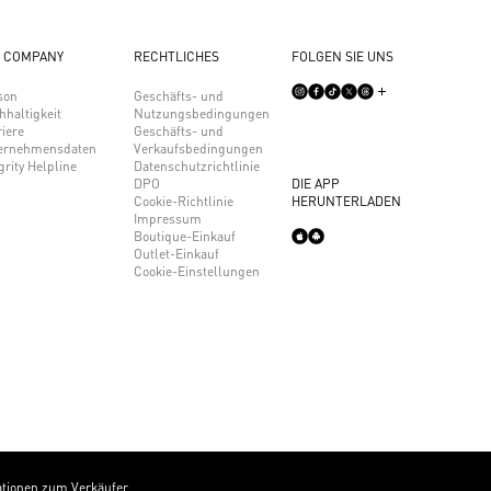
 COMPANY
RECHTLICHES
FOLGEN SIE UNS
son
Geschäfts- und
hhaltigkeit
Nutzungsbedingungen
iere
Geschäfts- und
ernehmensdaten
Verkaufsbedingungen
grity Helpline
Datenschutzrichtlinie
DPO
DIE APP
Cookie-Richtlinie
HERUNTERLADEN
Impressum
Boutique-Einkauf
Outlet-Einkauf
Cookie-Einstellungen
ationen zum Verkäufer