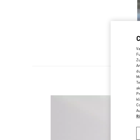
Va
Fu
Zu
An
du
Me
Te
ak
Pr
kl
Co
Au
Ri