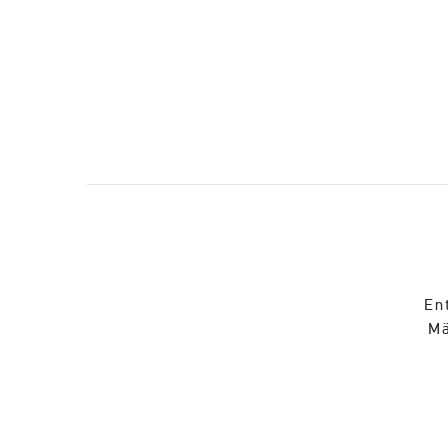
En
Mä