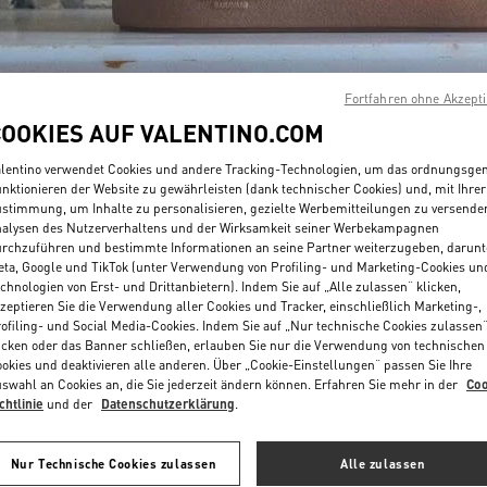
Fortfahren ohne Akzept
COOKIES AUF VALENTINO.COM
ENTDECKEN SIE MEH
lentino verwendet Cookies und andere Tracking-Technologien, um das ordnungsg
nktionieren der Website zu gewährleisten (dank technischer Cookies) und, mit Ihrer
stimmung, um Inhalte zu personalisieren, gezielte Werbemitteilungen zu versende
alysen des Nutzerverhaltens und der Wirksamkeit seiner Werbekampagnen
rchzuführen und bestimmte Informationen an seine Partner weiterzugeben, darunt
ta, Google und TikTok (unter Verwendung von Profiling- und Marketing-Cookies un
chnologien von Erst- und Drittanbietern). Indem Sie auf „Alle zulassen“ klicken,
New arrivals in Valentino Boutique - New Delhi
zeptieren Sie die Verwendung aller Cookies und Tracker, einschließlich Marketing-,
ofiling- und Social Media-Cookies. Indem Sie auf „Nur technische Cookies zulassen
icken oder das Banner schließen, erlauben Sie nur die Verwendung von technischen
okies und deaktivieren alle anderen. Über „Cookie-Einstellungen“ passen Sie Ihre
swahl an Cookies an, die Sie jederzeit ändern können. Erfahren Sie mehr in der
Coo
chtlinie
und der
Datenschutzerklärung
.
Nur Technische Cookies zulassen
Alle zulassen