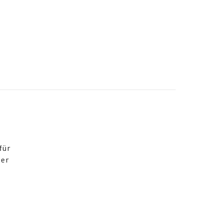
für
der