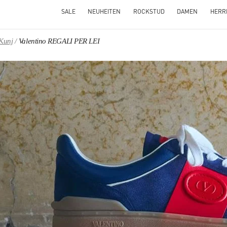
SALE
NEUHEITEN
ROCKSTUD
DAMEN
HERR
Kunj
Valentino REGALI PER LEI
NS IN NEW TAB
Link O