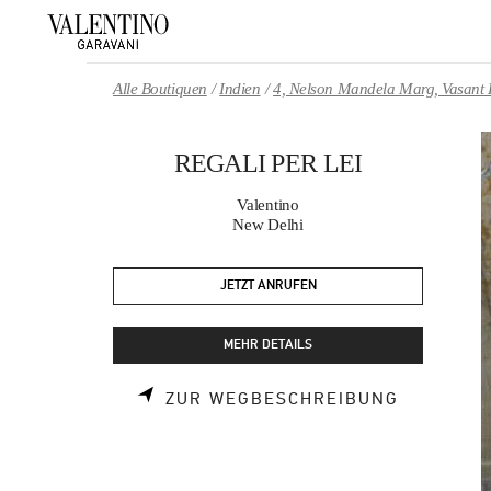
Skip to content
Return to Nav
Alle Boutiquen
Indien
4, Nelson Mandela Marg, Vasant 
REGALI PER LEI
Valentino
New Delhi
JETZT ANRUFEN
MEHR DETAILS
LINK OPE
ZUR WEGBESCHREIBUNG