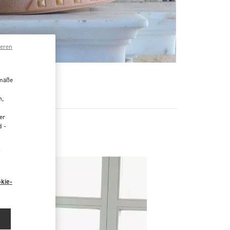
ieren
R
emäße
n,
er
d -
“
kie-