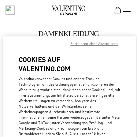
Skip to content
Return to Nav
DAMENKLEIDUNG
Fortfahren ohne Akzeptieren
Valentino
Firenze
COOKIES AUF
VALENTINO.COM
JETZT ANRUFEN
Valentino verwendet Cookies und andere Tracking-
Technologien, um das ordnungsgemäße Funktionieren der
MEHR DETAILS
Website zu gewährleisten (dank technischer Cookies) und, mit
Ihrer Zustimmung, um Inhalte zu personalisieren, gezielte
LINK OPENS
ZUR WEGBESCHREIBUNG
Werbemitteilungen zu versenden, Analysen des
Nutzerverhaltens und der Wirksamkeit seiner
Werbekampagnen durchzuführen und bestimmte
Informationen an seine Partner weiterzugeben, darunter Meta,
Google und TikTok (unter Verwendung von Profiling- und
Marketing-Cookies und -Technologien von Erst- und
Drittanbietern). Indem Sie auf „Alle zulassen“ klicken,