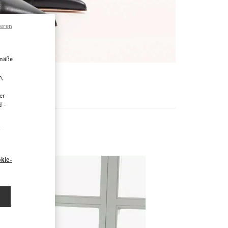
ieren
emäße
n,
R
er
d -
“
kie-