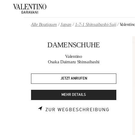
Skip to content
Return to Nav
Alle Boutiquen
Japan
1-7-1 Shinsaibashi-Suji
Valent
DAMENSCHUHE
Valentino
Osaka Daimaru Shinsaibashi
JETZT ANRUFEN
MEHR DETAILS
LINK OPE
ZUR WEGBESCHREIBUNG