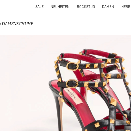
SALE
NEUHEITEN
ROCKSTUD
DAMEN
HERR
ino DAMENSCHUHE
NS IN NEW TAB
Link O