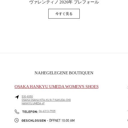
ヴァレンティノ 2026年 プレフォール
今すぐ見る
Link Opens in New Tab
NAHEGELEGENE BOUTIQUEN
OSAKA HANKYU UMEDA WOMEN'S SHOES
530-8350
OSAKA
OSAKA
KITA-KU
8-7 KAKUDA-CHO
HANKYU UMEDA 4F
PHONE
TELEFON:
06-6313-7925
GESCHLOSSEN
- ÖFFNET
10:00 AM