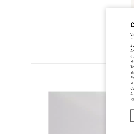
Va
Fu
Zu
An
du
Me
Te
ak
Pr
kl
Co
Au
Ri