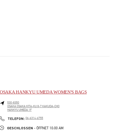
OSAKA HANKYU UMEDA WOMEN'S BAGS
530-8350
OSAKA
OSAKA
KITA-KU
8-7 KAKUDA-CHO
HANKYU UMEDA 1F
PHONE
TELEFON:
06-6314-6755
GESCHLOSSEN
- ÖFFNET
10:00 AM