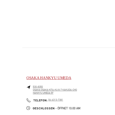
OSAKA HANKYU UMEDA
530-8350
OSAKA
OSAKA
KITA-KU
8-7 KAKUDA-CHO
HANKYU UMEDA 5F
PHONE
TELEFON:
06-6313-7381
GESCHLOSSEN
- ÖFFNET
10:00 AM