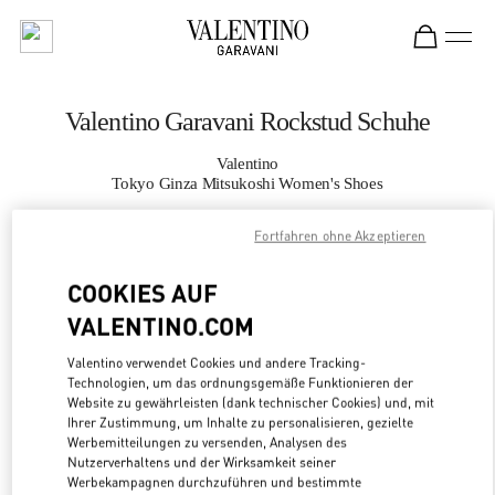
Skip to content
Return to Nav
Valentino Garavani Rockstud Schuhe
Valentino
Tokyo Ginza Mitsukoshi Women's Shoes
Fortfahren ohne Akzeptieren
JETZT ANRUFEN
COOKIES AUF
MEHR DETAILS
VALENTINO.COM
LINK OPENS
ZUR WEGBESCHREIBUNG
Valentino verwendet Cookies und andere Tracking-
Technologien, um das ordnungsgemäße Funktionieren der
Website zu gewährleisten (dank technischer Cookies) und, mit
Ihrer Zustimmung, um Inhalte zu personalisieren, gezielte
Werbemitteilungen zu versenden, Analysen des
Nutzerverhaltens und der Wirksamkeit seiner
Werbekampagnen durchzuführen und bestimmte