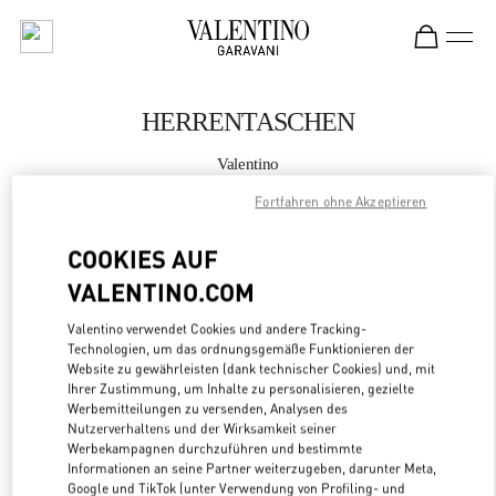
Skip to content
Return to Nav
HERRENTASCHEN
Valentino
Tokyo Ginza Six
Fortfahren ohne Akzeptieren
JETZT ANRUFEN
COOKIES AUF
VALENTINO.COM
MEHR DETAILS
Valentino verwendet Cookies und andere Tracking-
Technologien, um das ordnungsgemäße Funktionieren der
LINK OPENS
ZUR WEGBESCHREIBUNG
Website zu gewährleisten (dank technischer Cookies) und, mit
Ihrer Zustimmung, um Inhalte zu personalisieren, gezielte
Werbemitteilungen zu versenden, Analysen des
Nutzerverhaltens und der Wirksamkeit seiner
Werbekampagnen durchzuführen und bestimmte
Informationen an seine Partner weiterzugeben, darunter Meta,
Google und TikTok (unter Verwendung von Profiling- und