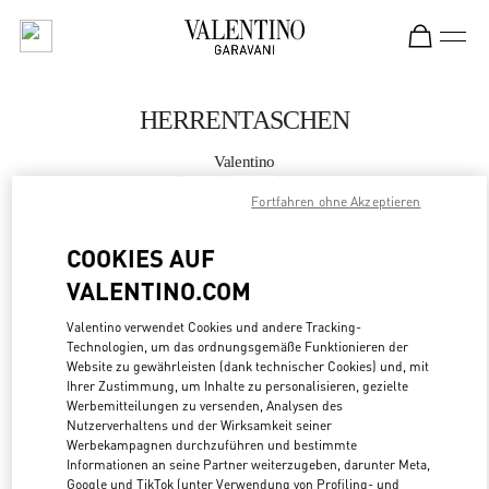
Skip to content
Return to Nav
HERRENTASCHEN
Valentino
Tokyo Hankyu Men's
Fortfahren ohne Akzeptieren
JETZT ANRUFEN
COOKIES AUF
VALENTINO.COM
MEHR DETAILS
Valentino verwendet Cookies und andere Tracking-
Technologien, um das ordnungsgemäße Funktionieren der
LINK OPENS
ZUR WEGBESCHREIBUNG
Website zu gewährleisten (dank technischer Cookies) und, mit
Ihrer Zustimmung, um Inhalte zu personalisieren, gezielte
Werbemitteilungen zu versenden, Analysen des
Nutzerverhaltens und der Wirksamkeit seiner
Werbekampagnen durchzuführen und bestimmte
Informationen an seine Partner weiterzugeben, darunter Meta,
Google und TikTok (unter Verwendung von Profiling- und