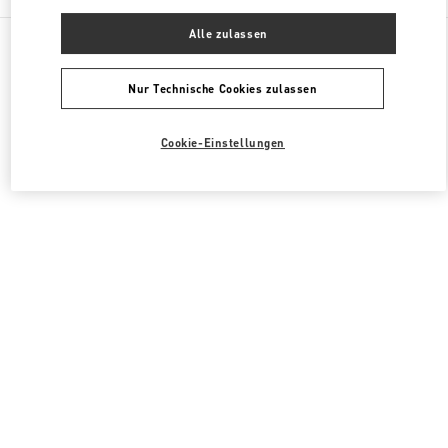
Alle zulassen
Alle Boutiquen
Japan
2-5-1 Yurakucho
Valentino HERRENTASCHEN
Nur Technische Cookies zulassen
Cookie-Einstellungen