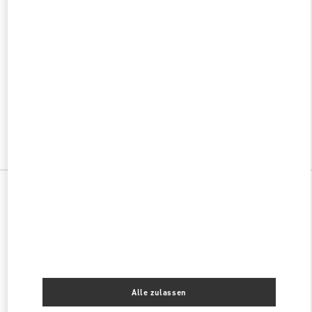
w Tab
Link Opens in New Tab
ヴァレンティノ 2026年 プレフォール
今すぐ見る
Link Opens in New Tab
Alle Boutiquen
Japan
2-5-35 Tenjin
Valentino HERRENKOLLEKTION
Alle zulassen