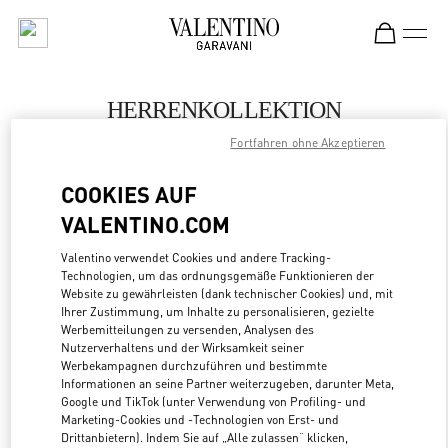
Skip to content
Return to Nav
HERRENKOLLEKTION
Fortfahren ohne Akzeptieren
Valentino
Fukuoka Iwataya Honten
COOKIES AUF
VALENTINO.COM
JETZT ANRUFEN
Valentino verwendet Cookies und andere Tracking-
Technologien, um das ordnungsgemäße Funktionieren der
MEHR DETAILS
Website zu gewährleisten (dank technischer Cookies) und, mit
Ihrer Zustimmung, um Inhalte zu personalisieren, gezielte
LINK OPENS
ZUR WEGBESCHREIBUNG
Werbemitteilungen zu versenden, Analysen des
Nutzerverhaltens und der Wirksamkeit seiner
Werbekampagnen durchzuführen und bestimmte
Informationen an seine Partner weiterzugeben, darunter Meta,
Google und TikTok (unter Verwendung von Profiling- und
Marketing-Cookies und -Technologien von Erst- und
Drittanbietern). Indem Sie auf „Alle zulassen“ klicken,