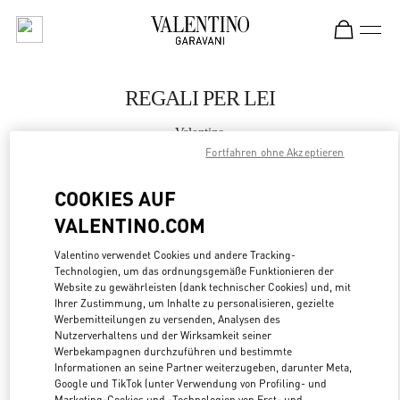
Skip to content
Return to Nav
REGALI PER LEI
Valentino
Fukuoka Iwataya Honten
Fortfahren ohne Akzeptieren
COOKIES AUF
JETZT ANRUFEN
VALENTINO.COM
MEHR DETAILS
Valentino verwendet Cookies und andere Tracking-
Technologien, um das ordnungsgemäße Funktionieren der
Website zu gewährleisten (dank technischer Cookies) und, mit
LINK OPENS
ZUR WEGBESCHREIBUNG
Ihrer Zustimmung, um Inhalte zu personalisieren, gezielte
Werbemitteilungen zu versenden, Analysen des
Nutzerverhaltens und der Wirksamkeit seiner
Werbekampagnen durchzuführen und bestimmte
Informationen an seine Partner weiterzugeben, darunter Meta,
Google und TikTok (unter Verwendung von Profiling- und
Marketing-Cookies und -Technologien von Erst- und