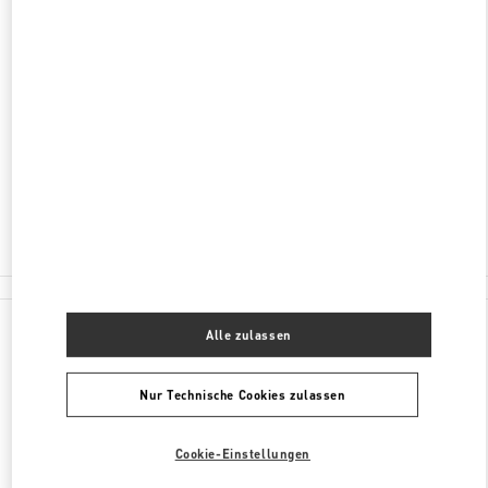
ENTDECKEN SIE MEHR
ADRESSE
810-8680
FUKUOKA
FUKUOKA
CHUO-KU
2-5-35 TENJIN
IWATAYA HONTEN NEW ANNEX 2F
Geschlossen
- Öffnet
10:00 AM
092-791-1359
Alle Boutiquen
Japan
2-5-35 Tenjin
Valentino REGALI PER LEI
Alle zulassen
Nur Technische Cookies zulassen
Cookie-Einstellungen