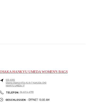
OSAKA HANKYU UMEDA WOMEN'S BAGS
530-8350
OSAKA
OSAKA
KITA-KU
8-7 KAKUDA-CHO
HANKYU UMEDA 1F
PHONE
TELEFON:
06-6314-6755
GESCHLOSSEN
- ÖFFNET
10:00 AM