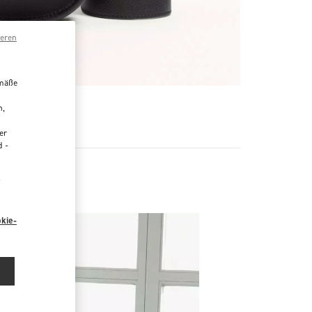
ieren
emäße
n,
er
d -
“
kie-