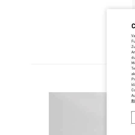
Va
Fu
Zu
An
du
Me
Te
ak
Pr
kl
Co
Au
Ri