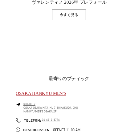
ヴァレンティノ 2026年 プレフォール
今すぐ見る
Link Opens in New Tab
最寄りのブティック
OSAKA HANKYU MEN'S
530-0017
OSAKA
OSAKA
KITA-KU
7-10 KAKUDA-CHO
HANKYU MEN'S OSAKA 2F
PHONE
TELEFON:
06-6313-8776
GESCHLOSSEN
- ÖFFNET
11:00 AM