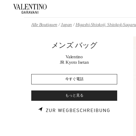
Skip to content
Return to Nav
Alle Boutiquen
Japan
Higashi-Shiokoji, Shiokoji-Saga
メンズ バッグ
Valentino
JR Kyoto Isetan
今すぐ電話
もっと見る
LINK OPE
ZUR WEGBESCHREIBUNG