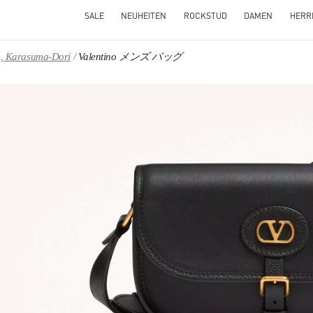
SALE
NEUHEITEN
ROCKSTUD
DAMEN
HERR
ru, Karasuma-Dori
Valentino メンズ バッグ
NS IN NEW TAB
Link O