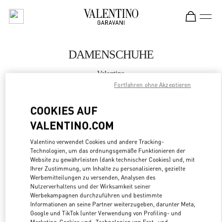
Skip to content
Return to Nav
DAMENSCHUHE
Valentino
Nagoya Takashimaya
Fortfahren ohne Akzeptieren
COOKIES AUF
JETZT ANRUFEN
VALENTINO.COM
MEHR DETAILS
Valentino verwendet Cookies und andere Tracking-
Technologien, um das ordnungsgemäße Funktionieren der
LINK OPENS
Website zu gewährleisten (dank technischer Cookies) und, mit
ZUR WEGBESCHREIBUNG
Ihrer Zustimmung, um Inhalte zu personalisieren, gezielte
Werbemitteilungen zu versenden, Analysen des
Nutzerverhaltens und der Wirksamkeit seiner
Werbekampagnen durchzuführen und bestimmte
Informationen an seine Partner weiterzugeben, darunter Meta,
Google und TikTok (unter Verwendung von Profiling- und