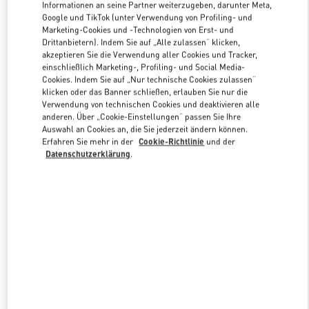
Informationen an seine Partner weiterzugeben, darunter Meta,
Google und TikTok (unter Verwendung von Profiling- und
Marketing-Cookies und -Technologien von Erst- und
Link Opens in New Tab
Drittanbietern). Indem Sie auf „Alle zulassen“ klicken,
akzeptieren Sie die Verwendung aller Cookies und Tracker,
einschließlich Marketing-, Profiling- und Social Media-
Cookies. Indem Sie auf „Nur technische Cookies zulassen“
klicken oder das Banner schließen, erlauben Sie nur die
Verwendung von technischen Cookies und deaktivieren alle
anderen. Über „Cookie-Einstellungen“ passen Sie Ihre
ENTDECKEN SIE MEHR
Auswahl an Cookies an, die Sie jederzeit ändern können.
Erfahren Sie mehr in der
Cookie-Richtlinie
und der
Datenschutzerklärung
.
New arrivals in Valentino Boutique - PLACE VENDÔME MALL