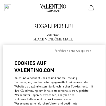
Skip to content
Return to Nav
REGALI PER LEI
Valentino
PLACE VENDÔME MALL
Fortfahren ohne Akzeptieren
JETZT ANRUFEN
COOKIES AUF
MEHR DETAILS
VALENTINO.COM
LINK OPENS
ZUR WEGBESCHREIBUNG
Valentino verwendet Cookies und andere Tracking-
Technologien, um das ordnungsgemäße Funktionieren der
Website zu gewährleisten (dank technischer Cookies) und, mit
Ihrer Zustimmung, um Inhalte zu personalisieren, gezielte
Werbemitteilungen zu versenden, Analysen des
Nutzerverhaltens und der Wirksamkeit seiner
Werbekampagnen durchzuführen und bestimmte