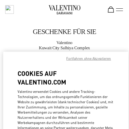
Skip to content
Return to Nav
GESCHENKE FÜR SIE
Valentino
Kuwait City Salhiya Complex
Fortfahren ohne Akzeptieren
JETZT ANRUFEN
COOKIES AUF
MEHR DETAILS
VALENTINO.COM
Valentino verwendet Cookies und andere Tracking-
LINK OPENS
ZUR WEGBESCHREIBUNG
Technologien, um das ordnungsgemäße Funktionieren der
Website zu gewährleisten (dank technischer Cookies) und, mit
Ihrer Zustimmung, um Inhalte zu personalisieren, gezielte
Werbemitteilungen zu versenden, Analysen des
Nutzerverhaltens und der Wirksamkeit seiner
Werbekampagnen durchzuführen und bestimmte
Informationen an seine Partner weiterzugeben, darunter Meta,