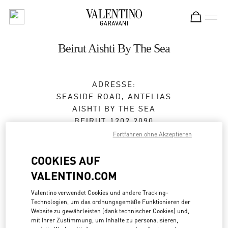
Skip to content
Return to Nav
Beirut Aishti By The Sea
ADRESSE:
SEASIDE ROAD, ANTELIAS
AISHTI BY THE SEA
BEIRUT
1202 2090
Fortfahren ohne Akzeptieren
Geschlossen
- Öffnet
12:00 PM
COOKIES AUF
04 717 716
VALENTINO.COM
Zur Wegbeschreibung
Valentino verwendet Cookies und andere Tracking-
Link Opens in New Tab
Technologien, um das ordnungsgemäße Funktionieren der
Website zu gewährleisten (dank technischer Cookies) und,
Mit UBER dorthin fahren
mit Ihrer Zustimmung, um Inhalte zu personalisieren,