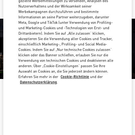
gezielte Werbemitteilungen zu versenden, Analysen des
Nutzerverhaltens und der Wirksamkeit seiner
Werbekampagnen durchzuführen und bestimmte
Informationen an seine Partner weiterzugeben, darunter
Meta, Google und TikTok (unter Verwendung von Profiling-
und Marketing-Cookies und -Technologien von Erst- und
Drittanbietern). Indem Sie auf „Alle zulassen“ klicken,
akzeptieren Sie die Verwendung aller Cookies und Tracker,
einschließlich Marketing-, Profiling- und Social Media-
Cookies. Indem Sie auf „Nur technische Cookies zulassen“
klicken oder das Banner schließen, erlauben Sie nur die
Verwendung von technischen Cookies und deaktivieren alle
anderen. Über „Cookie-Einstellungen“ passen Sie Ihre
Auswahl an Cookies an, die Sie jederzeit ändern können.
Erfahren Sie mehr in der
Cookie-Richtlinie
und der
Datenschutzerklärung
.
ÖFFNUNGSZEITEN
Wochentag
Öffnungszeiten
Sonntag
12:00 PM
-
9:00 PM
Montag
10:00 AM
-
8:00 PM
Dienstag
10:00 AM
-
8:00 PM
Mittwoch
10:00 AM
-
8:00 PM
Donnerstag
10:00 AM
-
8:00 PM
Freitag
10:00 AM
-
8:00 PM
Samstag
10:00 AM
-
8:00 PM