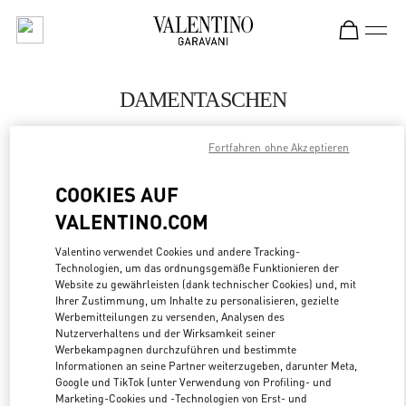
Skip to content
Return to Nav
DAMENTASCHEN
Valentino
Fortfahren ohne Akzeptieren
Pavilion Kuala Lumpur
COOKIES AUF
JETZT ANRUFEN
VALENTINO.COM
MEHR DETAILS
Valentino verwendet Cookies und andere Tracking-
Technologien, um das ordnungsgemäße Funktionieren der
Website zu gewährleisten (dank technischer Cookies) und, mit
LINK OPENS
ZUR WEGBESCHREIBUNG
Ihrer Zustimmung, um Inhalte zu personalisieren, gezielte
Werbemitteilungen zu versenden, Analysen des
Nutzerverhaltens und der Wirksamkeit seiner
Werbekampagnen durchzuführen und bestimmte
Informationen an seine Partner weiterzugeben, darunter Meta,
Google und TikTok (unter Verwendung von Profiling- und
Marketing-Cookies und -Technologien von Erst- und