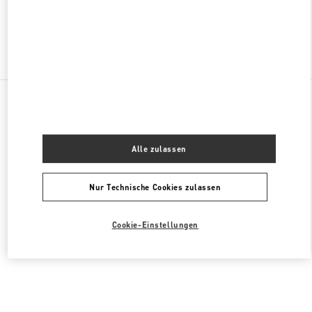
Finden sie mehr Boutiquen
Alle Boutiquen
Malaysia
168, Jalan Bukit Bintang
Valentino DAMENTASCHEN
Alle zulassen
Nur Technische Cookies zulassen
Cookie-Einstellungen