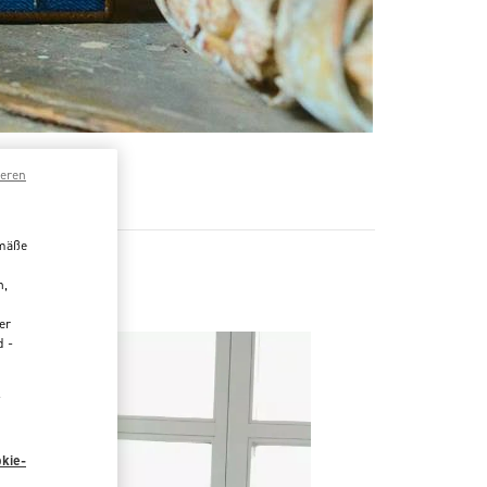
R
ieren
emäße
n,
er
d -
“
kie-