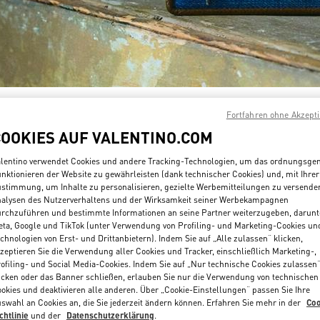
ENTDECKEN SIE MEH
Fortfahren ohne Akzept
COOKIES AUF VALENTINO.COM
lentino verwendet Cookies und andere Tracking-Technologien, um das ordnungsg
nktionieren der Website zu gewährleisten (dank technischer Cookies) und, mit Ihrer
stimmung, um Inhalte zu personalisieren, gezielte Werbemitteilungen zu versende
NEUHEITEN
alysen des Nutzerverhaltens und der Wirksamkeit seiner Werbekampagnen
rchzuführen und bestimmte Informationen an seine Partner weiterzugeben, darunt
ta, Google und TikTok (unter Verwendung von Profiling- und Marketing-Cookies un
chnologien von Erst- und Drittanbietern). Indem Sie auf „Alle zulassen“ klicken,
zeptieren Sie die Verwendung aller Cookies und Tracker, einschließlich Marketing-,
ofiling- und Social Media-Cookies. Indem Sie auf „Nur technische Cookies zulassen
icken oder das Banner schließen, erlauben Sie nur die Verwendung von technischen
okies und deaktivieren alle anderen. Über „Cookie-Einstellungen“ passen Sie Ihre
swahl an Cookies an, die Sie jederzeit ändern können. Erfahren Sie mehr in der
Coo
chtlinie
und der
Datenschutzerklärung
.