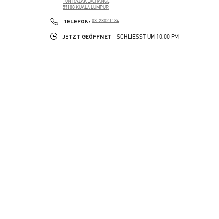
TUN RAZAK EXCHANGE
55188
KUALA LUMPUR
PHONE
TELEFON:
03-2302 1184
JETZT GEÖFFNET
- SCHLIESST UM
10:00 PM