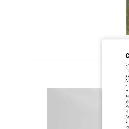
Va
Fu
Zu
An
du
Me
Te
ak
Pr
kl
Co
Au
Ri