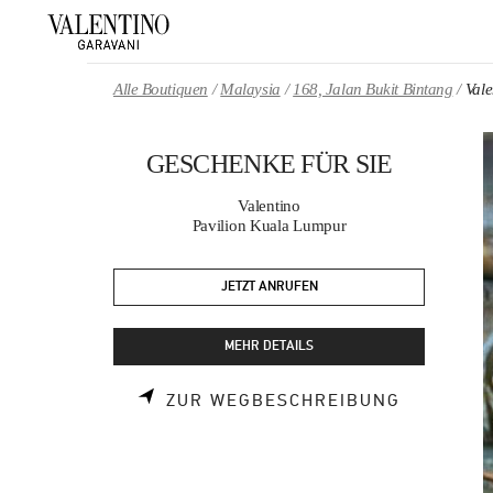
Skip to content
Return to Nav
Alle Boutiquen
Malaysia
168, Jalan Bukit Bintang
Val
GESCHENKE FÜR SIE
Valentino
Pavilion Kuala Lumpur
JETZT ANRUFEN
MEHR DETAILS
LINK OPE
ZUR WEGBESCHREIBUNG