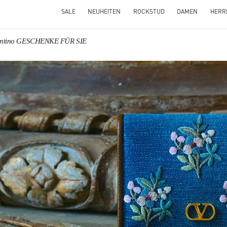
SALE
NEUHEITEN
ROCKSTUD
DAMEN
HERR
entino GESCHENKE FÜR SIE
NS IN NEW TAB
Link O