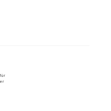
für
der