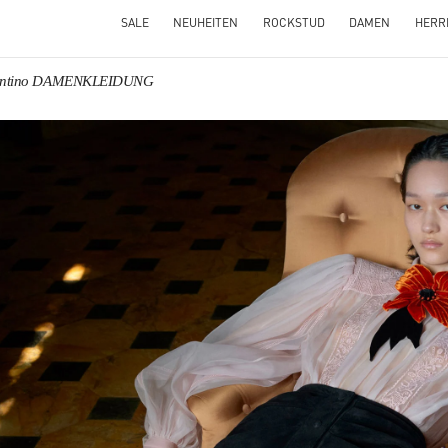
SALE
NEUHEITEN
ROCKSTUD
DAMEN
HERR
entino DAMENKLEIDUNG
NS IN NEW TAB
Link O