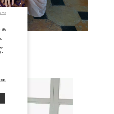
ieren
emäße
n,
R
er
d -
“
kie-