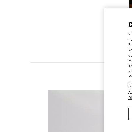
Va
Fu
Zu
An
du
Me
Te
ak
Pr
kl
Co
Au
Ri