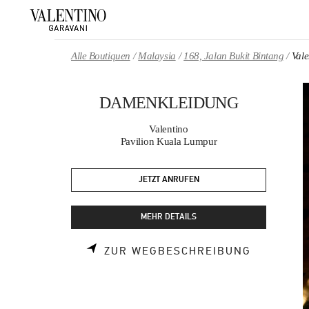
Skip to content
Return to Nav
Alle Boutiquen
Malaysia
168, Jalan Bukit Bintang
Val
DAMENKLEIDUNG
Valentino
Pavilion Kuala Lumpur
JETZT ANRUFEN
MEHR DETAILS
LINK OPE
ZUR WEGBESCHREIBUNG