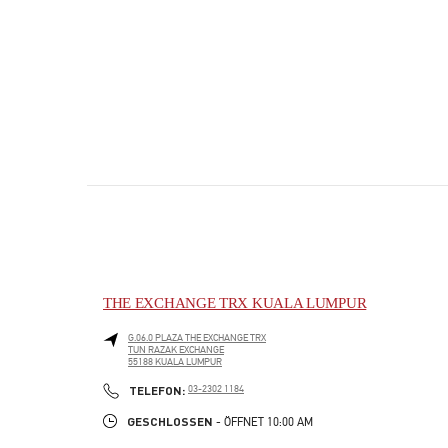
THE EXCHANGE TRX KUALA LUMPUR
G.06.0 PLAZA THE EXCHANGE TRX
TUN RAZAK EXCHANGE
55188
KUALA LUMPUR
PHONE
TELEFON:
03-2302 1184
GESCHLOSSEN
- ÖFFNET
10:00 AM