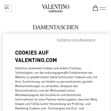
Skip to content
Return to Nav
DAMENTASCHEN
Valentino
Fortfahren ohne Akzeptieren
Amsterdam De Bijenkorf Women's Bags
COOKIES AUF
JETZT ANRUFEN
VALENTINO.COM
Valentino verwendet Cookies und andere Tracking-
MEHR DETAILS
Technologien, um das ordnungsgemäße Funktionieren der
Website zu gewährleisten (dank technischer Cookies) und, mit
LINK OPENS
ZUR WEGBESCHREIBUNG
Ihrer Zustimmung, um Inhalte zu personalisieren, gezielte
Werbemitteilungen zu versenden, Analysen des
Nutzerverhaltens und der Wirksamkeit seiner
Werbekampagnen durchzuführen und bestimmte
Informationen an seine Partner weiterzugeben, darunter Meta,
Google und TikTok (unter Verwendung von Profiling- und
Marketing-Cookies und -Technologien von Erst- und