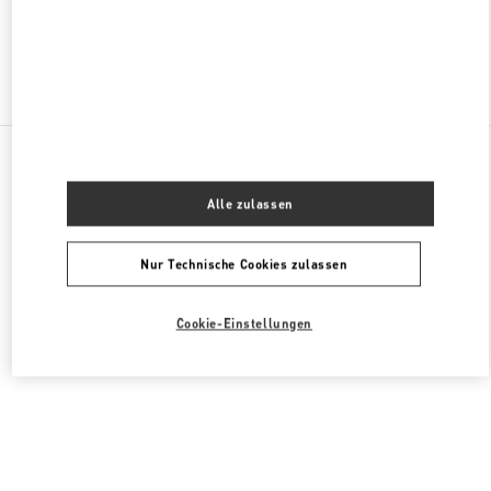
Finden sie mehr Boutiquen
Alle Boutiquen
Niederlande
Dam 2
Valentino DAMENTASCHEN
Alle zulassen
Nur Technische Cookies zulassen
Cookie-Einstellungen