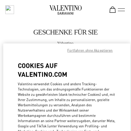
Skip to content
Return to Nav
GESCHENKE FÜR SIE
Valentino
Panama City
Fortfahren ohne Akzeptieren
COOKIES AUF
JETZT ANRUFEN
VALENTINO.COM
MEHR DETAILS
Valentino verwendet Cookies und andere Tracking-
Technologien, um das ordnungsgemäße Funktionieren der
LINK OPENS
ZUR WEGBESCHREIBUNG
Website zu gewährleisten (dank technischer Cookies) und, mit
Ihrer Zustimmung, um Inhalte zu personalisieren, gezielte
Werbemitteilungen zu versenden, Analysen des
Nutzerverhaltens und der Wirksamkeit seiner
Werbekampagnen durchzuführen und bestimmte
Informationen an seine Partner weiterzugeben, darunter Meta,
Google und TikTok (unter Verwendung von Profiling- und