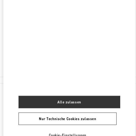
ENTDECKEN SIE MEHR
ADRESSE
LUXURY AVENUE, MULTIPLAZA
VÍA ISRAEL, PUNTA PACÍFICA
PANAMA CITY
PANAMA
Geschlossen
- Öffnet
10:00 AM
375-7881
Alle Boutiquen
Panama
Luxury Avenue, Multiplaza
Valentino GESCHENKE FÜR SIE
Alle zulassen
Nur Technische Cookies zulassen
Cookie-Einstellungen