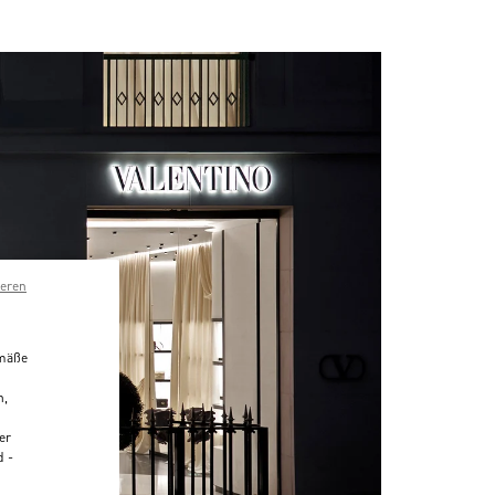
ieren
emäße
n,
er
d -