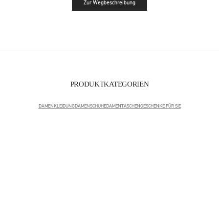
Zur Wegbeschreibung
Link Opens in New Tab
PRODUKTKATEGORIEN
DAMENKLEIDUNG
DAMENSCHUHE
DAMENTASCHEN
GESCHENKE FÜR SIE