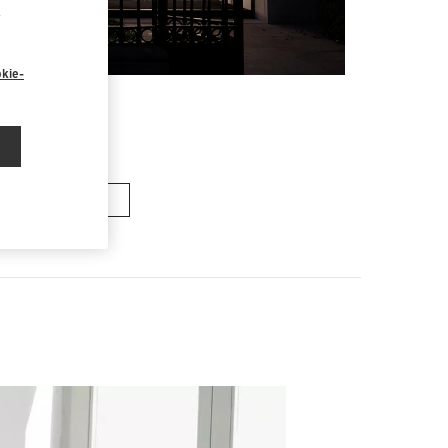
“
kie-
MENTASCHEN