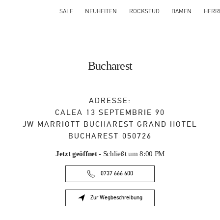
SALE
NEUHEITEN
ROCKSTUD
DAMEN
HERR
Bucharest
ADRESSE:
CALEA 13 SEPTEMBRIE 90
JW MARRIOTT BUCHAREST GRAND HOTEL
BUCHAREST
050726
Jetzt geöffnet
- Schließt um
8:00 PM
0737 666 600
Zur Wegbeschreibung
Link Opens in New Tab