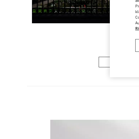
ak
Pr
kl
Co
Au
Ri
DAMENKOLLE