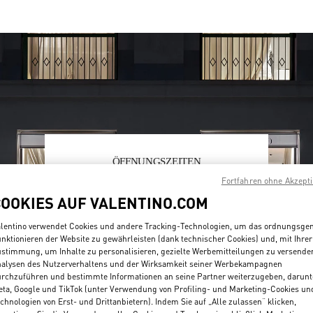
ÖFFNUNGSZEITEN
Fortfahren ohne Akzept
Wochentag
Öffnungszeiten
Sonntag
10:00 AM
-
6:00 PM
COOKIES AUF VALENTINO.COM
Montag
10:00 AM
-
9:00 PM
Dienstag
10:00 AM
-
9:00 PM
lentino verwendet Cookies und andere Tracking-Technologien, um das ordnungsg
Mittwoch
10:00 AM
-
9:00 PM
nktionieren der Website zu gewährleisten (dank technischer Cookies) und, mit Ihrer
Donnerstag
10:00 AM
-
9:00 PM
stimmung, um Inhalte zu personalisieren, gezielte Werbemitteilungen zu versende
alysen des Nutzerverhaltens und der Wirksamkeit seiner Werbekampagnen
Freitag
10:00 AM
-
9:00 PM
rchzuführen und bestimmte Informationen an seine Partner weiterzugeben, darunt
Samstag
10:00 AM
-
8:00 PM
ta, Google und TikTok (unter Verwendung von Profiling- und Marketing-Cookies un
chnologien von Erst- und Drittanbietern). Indem Sie auf „Alle zulassen“ klicken,