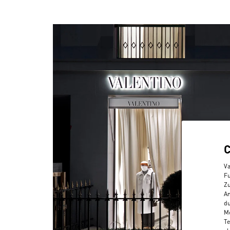
Va
Fu
Zu
An
du
Me
Te