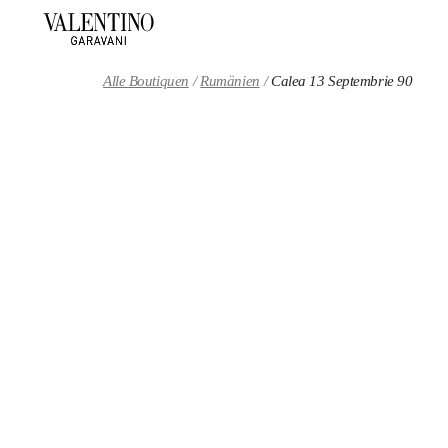
Skip to content
Return to Nav
Alle Boutiquen
Rumänien
Calea 13 Septembrie 90