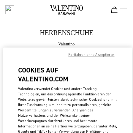
Skip to content
Return to Nav
HERRENSCHUHE
Valentino
Seoul Galleria Luxury Men's
Fortfahren ohne Akzeptieren
JETZT ANRUFEN
COOKIES AUF
VALENTINO.COM
MEHR DETAILS
Valentino verwendet Cookies und andere Tracking-
Technologien, um das ordnungsgemäße Funktionieren der
LINK OPENS
ZUR WEGBESCHREIBUNG
Website zu gewährleisten (dank technischer Cookies) und, mit
Ihrer Zustimmung, um Inhalte zu personalisieren, gezielte
Werbemitteilungen zu versenden, Analysen des
Nutzerverhaltens und der Wirksamkeit seiner
Werbekampagnen durchzuführen und bestimmte
Informationen an seine Partner weiterzugeben, darunter Meta,
Google und TikTok (unter Verwendung von Profiling- und