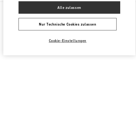
Alle Boutiquen
Südkorea
407, Apgujeong-Ro
Alle zulassen
Valentino HERRENSCHUHE
Nur Technische Cookies zulassen
Cookie-Einstellungen