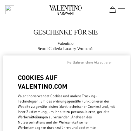
Skip to content
Return to Nav
GESCHENKE FÜR SIE
Valentino
Seoul Galleria Luxury Women's
Fortfahren ohne Akzeptieren
JETZT ANRUFEN
COOKIES AUF
MEHR DETAILS
VALENTINO.COM
LINK OPENS
ZUR WEGBESCHREIBUNG
Valentino verwendet Cookies und andere Tracking-
Technologien, um das ordnungsgemäße Funktionieren der
Website zu gewährleisten (dank technischer Cookies) und, mit
Ihrer Zustimmung, um Inhalte zu personalisieren, gezielte
Werbemitteilungen zu versenden, Analysen des
Nutzerverhaltens und der Wirksamkeit seiner
Werbekampagnen durchzuführen und bestimmte