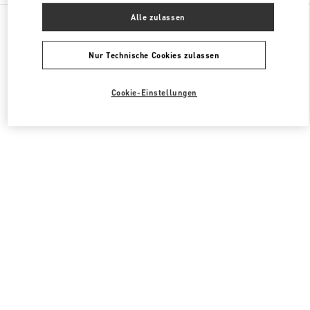
Alle Boutiquen
Südkorea
407, Apgujeong-Ro
Alle zulassen
Valentino DAMENKLEIDUNG
Nur Technische Cookies zulassen
Cookie-Einstellungen