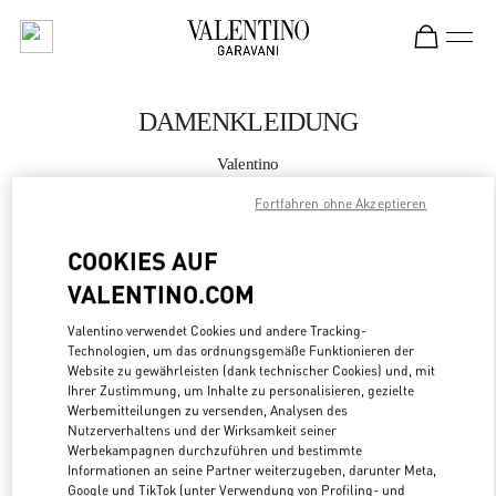
Skip to content
Return to Nav
DAMENKLEIDUNG
Valentino
Seoul Galleria Luxury Women's
Fortfahren ohne Akzeptieren
JETZT ANRUFEN
COOKIES AUF
VALENTINO.COM
MEHR DETAILS
Valentino verwendet Cookies und andere Tracking-
Technologien, um das ordnungsgemäße Funktionieren der
LINK OPENS
ZUR WEGBESCHREIBUNG
Website zu gewährleisten (dank technischer Cookies) und, mit
Ihrer Zustimmung, um Inhalte zu personalisieren, gezielte
Werbemitteilungen zu versenden, Analysen des
Nutzerverhaltens und der Wirksamkeit seiner
Werbekampagnen durchzuführen und bestimmte
Informationen an seine Partner weiterzugeben, darunter Meta,
Google und TikTok (unter Verwendung von Profiling- und