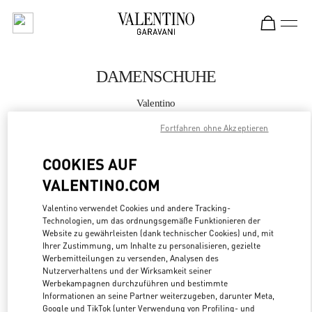
Skip to content
Return to Nav
DAMENSCHUHE
Valentino
Seoul Galleria Luxury Women's
Fortfahren ohne Akzeptieren
JETZT ANRUFEN
COOKIES AUF
VALENTINO.COM
MEHR DETAILS
Valentino verwendet Cookies und andere Tracking-
Technologien, um das ordnungsgemäße Funktionieren der
LINK OPENS
ZUR WEGBESCHREIBUNG
Website zu gewährleisten (dank technischer Cookies) und, mit
Ihrer Zustimmung, um Inhalte zu personalisieren, gezielte
Werbemitteilungen zu versenden, Analysen des
Nutzerverhaltens und der Wirksamkeit seiner
Werbekampagnen durchzuführen und bestimmte
Informationen an seine Partner weiterzugeben, darunter Meta,
Google und TikTok (unter Verwendung von Profiling- und