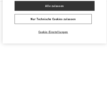
Alle Boutiquen
Südkorea
407, Apgujeong-Ro
Alle zulassen
Valentino DAMENSCHUHE
Nur Technische Cookies zulassen
Cookie-Einstellungen