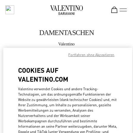
Skip to content
Return to Nav
DAMENTASCHEN
Valentino
Seongnam Hyundai Pangyo
Fortfahren ohne Akzeptieren
JETZT ANRUFEN
COOKIES AUF
VALENTINO.COM
MEHR DETAILS
Valentino verwendet Cookies und andere Tracking-
Technologien, um das ordnungsgemäße Funktionieren der
LINK OPENS
ZUR WEGBESCHREIBUNG
Website zu gewährleisten (dank technischer Cookies) und, mit
Ihrer Zustimmung, um Inhalte zu personalisieren, gezielte
Werbemitteilungen zu versenden, Analysen des
Nutzerverhaltens und der Wirksamkeit seiner
Werbekampagnen durchzuführen und bestimmte
Informationen an seine Partner weiterzugeben, darunter Meta,
Google und TikTok (unter Verwendung von Profiling- und