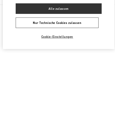
Alle zulassen
Alle Boutiquen
Südkorea
20, Pangyoyeok-Ro 146 Beon Gil
Valentino DAMENTASCHEN
Nur Technische Cookies zulassen
Cookie-Einstellungen