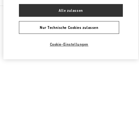
Alle zulassen
Alle Boutiquen
Südkorea
20, Pangyoyeok-Ro 146 Beon Gil
Valentino HERRENSCHUHE
Nur Technische Cookies zulassen
Cookie-Einstellungen