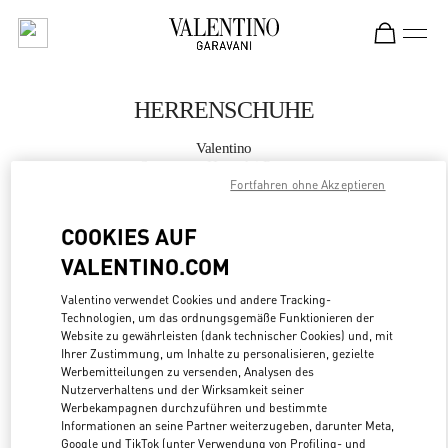
Skip to content
Return to Nav
HERRENSCHUHE
Valentino
Seongnam Hyundai Pangyo
Fortfahren ohne Akzeptieren
JETZT ANRUFEN
COOKIES AUF
VALENTINO.COM
MEHR DETAILS
Valentino verwendet Cookies und andere Tracking-
Technologien, um das ordnungsgemäße Funktionieren der
LINK OPENS
ZUR WEGBESCHREIBUNG
Website zu gewährleisten (dank technischer Cookies) und, mit
Ihrer Zustimmung, um Inhalte zu personalisieren, gezielte
Werbemitteilungen zu versenden, Analysen des
Nutzerverhaltens und der Wirksamkeit seiner
Werbekampagnen durchzuführen und bestimmte
Informationen an seine Partner weiterzugeben, darunter Meta,
Google und TikTok (unter Verwendung von Profiling- und