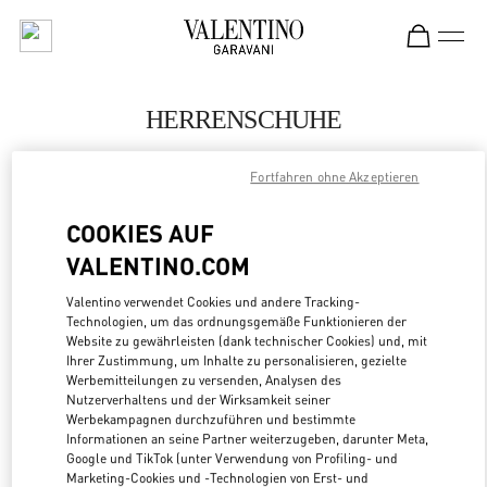
Skip to content
Return to Nav
HERRENSCHUHE
Valentino
Fortfahren ohne Akzeptieren
Busan Lotte Main
COOKIES AUF
JETZT ANRUFEN
VALENTINO.COM
MEHR DETAILS
Valentino verwendet Cookies und andere Tracking-
Technologien, um das ordnungsgemäße Funktionieren der
Website zu gewährleisten (dank technischer Cookies) und, mit
LINK OPENS
ZUR WEGBESCHREIBUNG
Ihrer Zustimmung, um Inhalte zu personalisieren, gezielte
Werbemitteilungen zu versenden, Analysen des
Nutzerverhaltens und der Wirksamkeit seiner
Werbekampagnen durchzuführen und bestimmte
Informationen an seine Partner weiterzugeben, darunter Meta,
Google und TikTok (unter Verwendung von Profiling- und
Marketing-Cookies und -Technologien von Erst- und