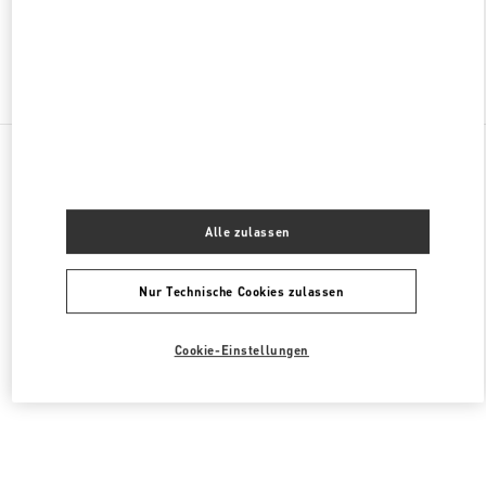
Finden sie mehr Boutiquen
Alle Boutiquen
Südkorea
772, Gaya Daero
Valentino HERRENSCHUHE
Alle zulassen
Nur Technische Cookies zulassen
Cookie-Einstellungen