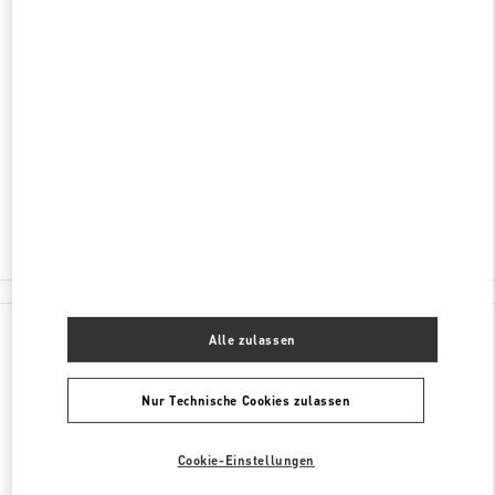
ENTDECKEN SIE MEHR
ADRESSE
SCHWEIZERGASSE 11
8001
ZÜRICH
Jetzt geöffnet
- Schließt um
6:00 PM
044 504 82 67
Alle Boutiquen
Alle zulassen
Nur Technische Cookies zulassen
Cookie-Einstellungen