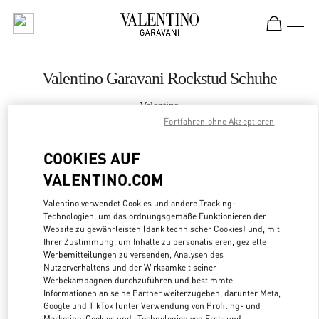
Skip to content
Return to Nav
Valentino Garavani Rockstud Schuhe
Valentino
Zurich Globus Bahnhofstrasse
Fortfahren ohne Akzeptieren
COOKIES AUF
JETZT ANRUFEN
VALENTINO.COM
MEHR DETAILS
Valentino verwendet Cookies und andere Tracking-
Technologien, um das ordnungsgemäße Funktionieren der
Website zu gewährleisten (dank technischer Cookies) und, mit
LINK OPENS
ZUR WEGBESCHREIBUNG
Ihrer Zustimmung, um Inhalte zu personalisieren, gezielte
Werbemitteilungen zu versenden, Analysen des
Nutzerverhaltens und der Wirksamkeit seiner
Werbekampagnen durchzuführen und bestimmte
Informationen an seine Partner weiterzugeben, darunter Meta,
Google und TikTok (unter Verwendung von Profiling- und
Marketing-Cookies und -Technologien von Erst- und