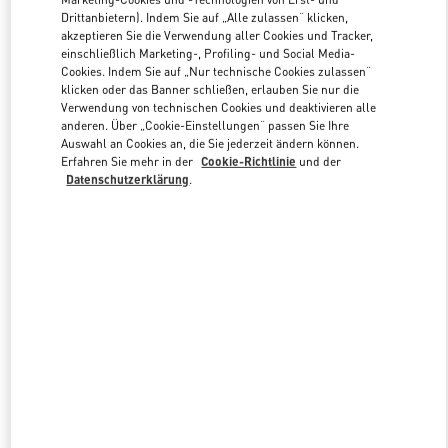
Drittanbietern). Indem Sie auf „Alle zulassen“ klicken,
akzeptieren Sie die Verwendung aller Cookies und Tracker,
einschließlich Marketing-, Profiling- und Social Media-
Link Opens in New Tab
Cookies. Indem Sie auf „Nur technische Cookies zulassen“
klicken oder das Banner schließen, erlauben Sie nur die
Verwendung von technischen Cookies und deaktivieren alle
anderen. Über „Cookie-Einstellungen“ passen Sie Ihre
Auswahl an Cookies an, die Sie jederzeit ändern können.
Erfahren Sie mehr in der
Cookie-Richtlinie
und der
ENTDECKEN SIE MEHR
Datenschutzerklärung
.
New arrivals in Valentino Boutique - Zurich Globus Bahnhofstrasse