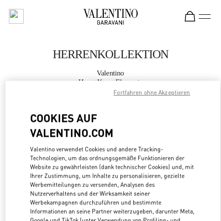
Skip to content
Return to Nav
HERRENKOLLEKTION
Valentino
Hong Kong Elements
Fortfahren ohne Akzeptieren
JETZT ANRUFEN
COOKIES AUF
VALENTINO.COM
MEHR DETAILS
Valentino verwendet Cookies und andere Tracking-
Technologien, um das ordnungsgemäße Funktionieren der
LINK OPENS
ZUR WEGBESCHREIBUNG
Website zu gewährleisten (dank technischer Cookies) und, mit
Ihrer Zustimmung, um Inhalte zu personalisieren, gezielte
Werbemitteilungen zu versenden, Analysen des
Nutzerverhaltens und der Wirksamkeit seiner
Werbekampagnen durchzuführen und bestimmte
Informationen an seine Partner weiterzugeben, darunter Meta,
Google und TikTok (unter Verwendung von Profiling- und