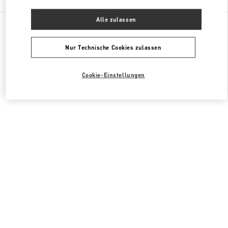
Alle zulassen
Alle Boutiquen
Sonderverwaltungsregion Macau
Four seasons Hotel
Valentino HERRENKOLLEKTION
Nur Technische Cookies zulassen
Cookie-Einstellungen