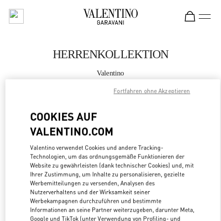
Skip to content
Return to Nav
HERRENKOLLEKTION
Valentino
Macau Four Seasons Hotel
Fortfahren ohne Akzeptieren
JETZT ANRUFEN
COOKIES AUF
VALENTINO.COM
MEHR DETAILS
Valentino verwendet Cookies und andere Tracking-
Technologien, um das ordnungsgemäße Funktionieren der
LINK OPENS
ZUR WEGBESCHREIBUNG
Website zu gewährleisten (dank technischer Cookies) und, mit
Ihrer Zustimmung, um Inhalte zu personalisieren, gezielte
Werbemitteilungen zu versenden, Analysen des
Nutzerverhaltens und der Wirksamkeit seiner
Werbekampagnen durchzuführen und bestimmte
Informationen an seine Partner weiterzugeben, darunter Meta,
Google und TikTok (unter Verwendung von Profiling- und