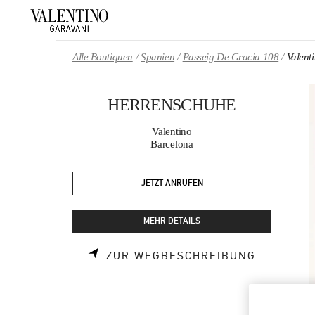
Skip to content
Return to Nav
Alle Boutiquen
Spanien
Passeig De Gracia 108
Valen
HERRENSCHUHE
Valentino
Barcelona
JETZT ANRUFEN
MEHR DETAILS
LINK OPE
ZUR WEGBESCHREIBUNG