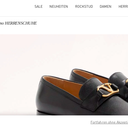
SALE
NEUHEITEN
ROCKSTUD
DAMEN
HERR
tino HERRENSCHUHE
NS IN NEW TAB
Link O
Fortfahren ohne Akzept