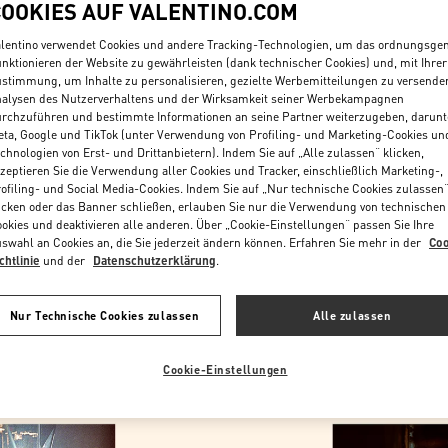
COOKIES AUF VALENTINO.COM
lentino verwendet Cookies und andere Tracking-Technologien, um das ordnungsg
nktionieren der Website zu gewährleisten (dank technischer Cookies) und, mit Ihrer
stimmung, um Inhalte zu personalisieren, gezielte Werbemitteilungen zu versende
alysen des Nutzerverhaltens und der Wirksamkeit seiner Werbekampagnen
rchzuführen und bestimmte Informationen an seine Partner weiterzugeben, darunt
ta, Google und TikTok (unter Verwendung von Profiling- und Marketing-Cookies un
chnologien von Erst- und Drittanbietern). Indem Sie auf „Alle zulassen“ klicken,
ENTDECKEN SIE MEH
zeptieren Sie die Verwendung aller Cookies und Tracker, einschließlich Marketing-,
ofiling- und Social Media-Cookies. Indem Sie auf „Nur technische Cookies zulassen
icken oder das Banner schließen, erlauben Sie nur die Verwendung von technischen
okies und deaktivieren alle anderen. Über „Cookie-Einstellungen“ passen Sie Ihre
swahl an Cookies an, die Sie jederzeit ändern können. Erfahren Sie mehr in der
Coo
chtlinie
und der
Datenschutzerklärung
.
NEUHEITEN
Nur Technische Cookies zulassen
Alle zulassen
Cookie-Einstellungen