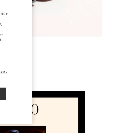
emäße
n,
er
d -
R
“
kie-