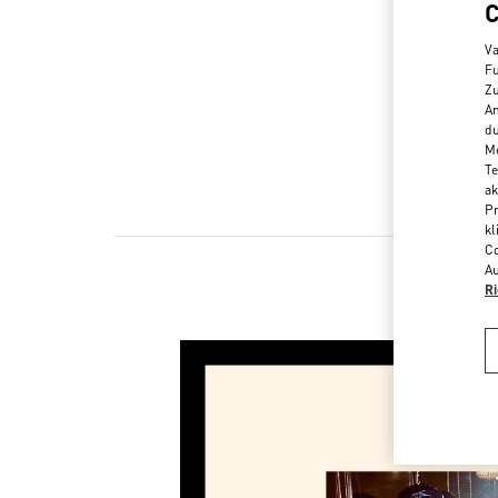
Va
Fu
Zu
An
du
Me
Te
ak
Pr
kl
Co
Au
Ri