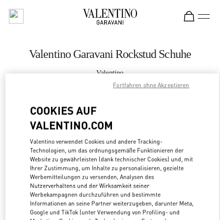
Skip to content
Return to Nav
Valentino Garavani Rockstud Schuhe
Valentino
Kaohsiung Hanshin
Fortfahren ohne Akzeptieren
COOKIES AUF
JETZT ANRUFEN
VALENTINO.COM
MEHR DETAILS
Valentino verwendet Cookies und andere Tracking-
Technologien, um das ordnungsgemäße Funktionieren der
LINK OPENS
ZUR WEGBESCHREIBUNG
Website zu gewährleisten (dank technischer Cookies) und, mit
Ihrer Zustimmung, um Inhalte zu personalisieren, gezielte
Werbemitteilungen zu versenden, Analysen des
Nutzerverhaltens und der Wirksamkeit seiner
Werbekampagnen durchzuführen und bestimmte
Informationen an seine Partner weiterzugeben, darunter Meta,
Google und TikTok (unter Verwendung von Profiling- und