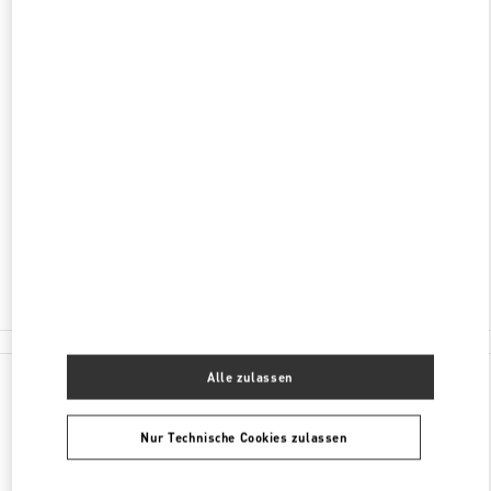
ENTDECKEN SIE MEHR
ADRESSE
266-1, CHENG-KUNG 1ST ROAD
3/F, HANSHIN DEPARTMENT STORE
QIANJIN DISTRICT
KAOHSIUNG CITY
TAIWAN, CHINA
80144
Jetzt geöffnet
- Schließt um
10:00 PM
07 215 5176
Alle Boutiquen
Alle zulassen
Nur Technische Cookies zulassen