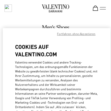
Skip to content
Return to Nav
Men's Shoes
Fortfahren ohne Akzeptieren
Valentino
The Dubai Mall - Bloomingdales Men
COOKIES AUF
VALENTINO.COM
CALL NOW
Valentino verwendet Cookies und andere Tracking-
LINK OPENS
ZUR WEGBESCHREIBUNG
Technologien, um das ordnungsgemäße Funktionieren der
Website zu gewährleisten (dank technischer Cookies) und, mit
Ihrer Zustimmung, um Inhalte zu personalisieren, gezielte
Werbemitteilungen zu versenden, Analysen des
Nutzerverhaltens und der Wirksamkeit seiner
Werbekampagnen durchzuführen und bestimmte
Informationen an seine Partner weiterzugeben, darunter Meta,
Google und TikTok (unter Verwendung von Profiling- und
Marketing-Cookies und -Technologien von Erst- und
Drittanbietern). Indem Sie auf „Alle zulassen“ klicken,