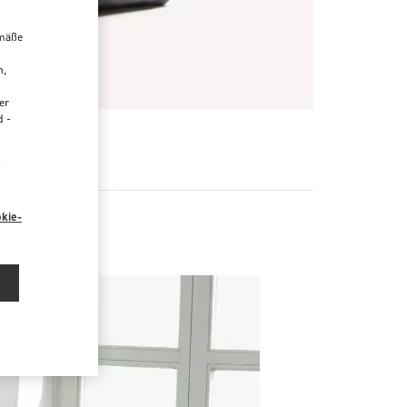
emäße
n,
er
d -
“
kie-