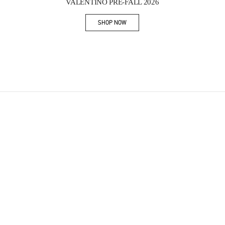
VALENTINO PRE-FALL 2026
SHOP NOW
Link Opens in New Tab