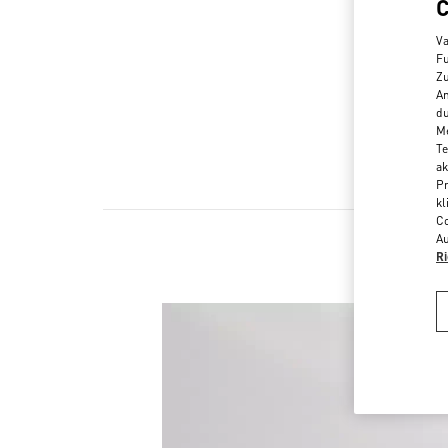
Va
Fu
Zu
An
du
Me
Te
ak
Pr
kl
Co
Au
Ri