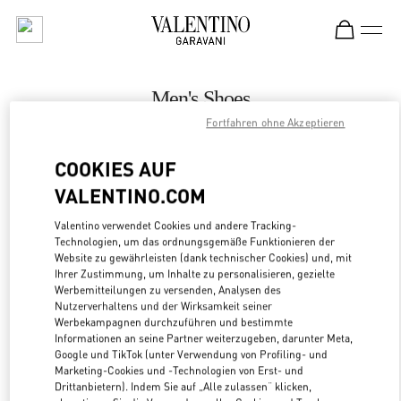
Skip to content
Return to Nav
Men's Shoes
Fortfahren ohne Akzeptieren
Valentino
Mall of the Emirates - Harvey Nichols Men
COOKIES AUF
VALENTINO.COM
CALL NOW
Valentino verwendet Cookies und andere Tracking-
LINK OPENS
ZUR WEGBESCHREIBUNG
Technologien, um das ordnungsgemäße Funktionieren der
Website zu gewährleisten (dank technischer Cookies) und, mit
Ihrer Zustimmung, um Inhalte zu personalisieren, gezielte
Werbemitteilungen zu versenden, Analysen des
Nutzerverhaltens und der Wirksamkeit seiner
Werbekampagnen durchzuführen und bestimmte
Informationen an seine Partner weiterzugeben, darunter Meta,
Google und TikTok (unter Verwendung von Profiling- und
Marketing-Cookies und -Technologien von Erst- und
Drittanbietern). Indem Sie auf „Alle zulassen“ klicken,