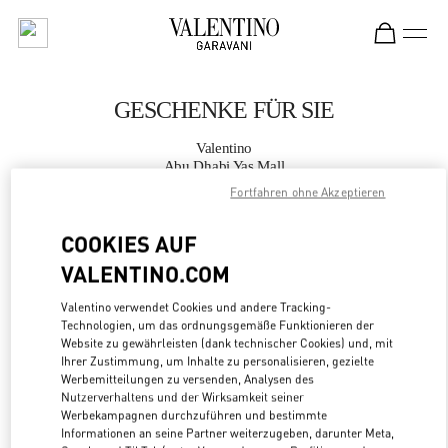
Skip to content
Return to Nav
GESCHENKE FÜR SIE
Valentino
Abu Dhabi Yas Mall
Fortfahren ohne Akzeptieren
JETZT ANRUFEN
COOKIES AUF
VALENTINO.COM
MEHR DETAILS
Valentino verwendet Cookies und andere Tracking-
LINK OPENS
ZUR WEGBESCHREIBUNG
Technologien, um das ordnungsgemäße Funktionieren der
Website zu gewährleisten (dank technischer Cookies) und, mit
Ihrer Zustimmung, um Inhalte zu personalisieren, gezielte
Werbemitteilungen zu versenden, Analysen des
Nutzerverhaltens und der Wirksamkeit seiner
Werbekampagnen durchzuführen und bestimmte
Informationen an seine Partner weiterzugeben, darunter Meta,