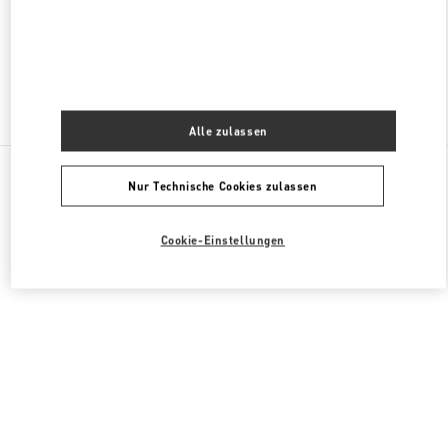
GESCHLOSSEN
- ÖFFNET
10:00 AM
Finden sie mehr Boutiquen
Alle zulassen
Alle Boutiquen
Vereinigte Arabische Emirate
Tryano
Nur Technische Cookies zulassen
Valentino GESCHENKE FÜR SIE
Cookie-Einstellungen