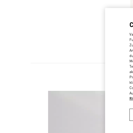
Va
Fu
Zu
An
du
Me
Te
ak
Pr
kl
Co
Au
Ri