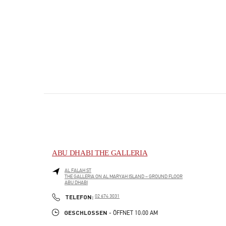
ABU DHABI THE GALLERIA
AL FALAH ST
THE GALLERIA ON AL MARYAH ISLAND – GROUND FLOOR
ABU DHABI
PHONE
TELEFON:
02 674 3031
GESCHLOSSEN
- ÖFFNET
10:00 AM