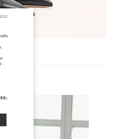
ieren
emäße
n,
R
er
d -
“
kie-