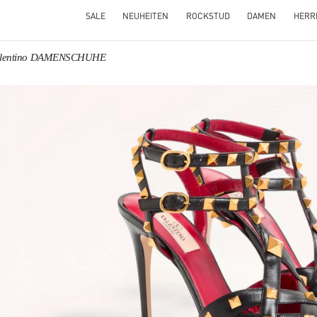
SALE
NEUHEITEN
ROCKSTUD
DAMEN
HERR
alentino DAMENSCHUHE
NS IN NEW TAB
Link O