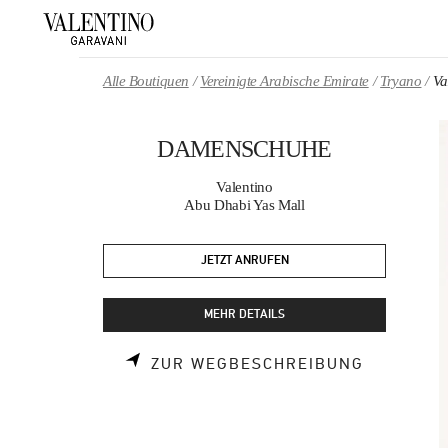
Skip to content
Return to Nav
Alle Boutiquen
Vereinigte Arabische Emirate
Tryano
V
DAMENSCHUHE
Valentino
Abu Dhabi Yas Mall
JETZT ANRUFEN
MEHR DETAILS
LINK OPE
ZUR WEGBESCHREIBUNG