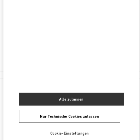
ENTDECKEN SIE MEHR
ADRESSE
304, SOUTH GALENA ST.
ASPEN
,
CO
81611
Geschlossen
- Öffnet
12:00 PM
(970) 925-2982
Alle Boutiquen
Vereinigte Staaten
304, South Galena St.
Valentino GESCHENKE FÜR SIE
Alle zulassen
Nur Technische Cookies zulassen
Cookie-Einstellungen