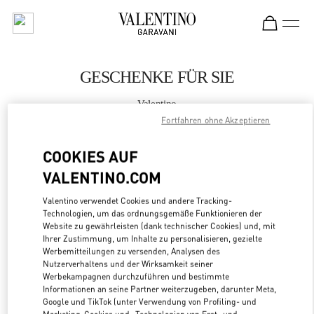
Skip to content
Return to Nav
GESCHENKE FÜR SIE
Valentino
Aspen
Fortfahren ohne Akzeptieren
COOKIES AUF
JETZT ANRUFEN
VALENTINO.COM
MEHR DETAILS
Valentino verwendet Cookies und andere Tracking-
Technologien, um das ordnungsgemäße Funktionieren der
LINK OPENS
Website zu gewährleisten (dank technischer Cookies) und, mit
ZUR WEGBESCHREIBUNG
Ihrer Zustimmung, um Inhalte zu personalisieren, gezielte
Werbemitteilungen zu versenden, Analysen des
Nutzerverhaltens und der Wirksamkeit seiner
Werbekampagnen durchzuführen und bestimmte
Informationen an seine Partner weiterzugeben, darunter Meta,
Google und TikTok (unter Verwendung von Profiling- und
Marketing-Cookies und -Technologien von Erst- und