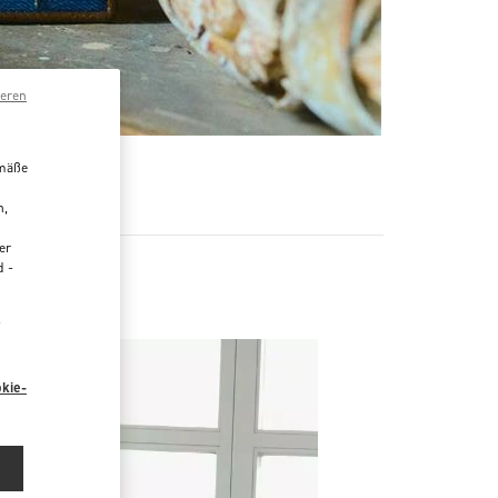
ieren
emäße
R
n,
er
d -
“
kie-