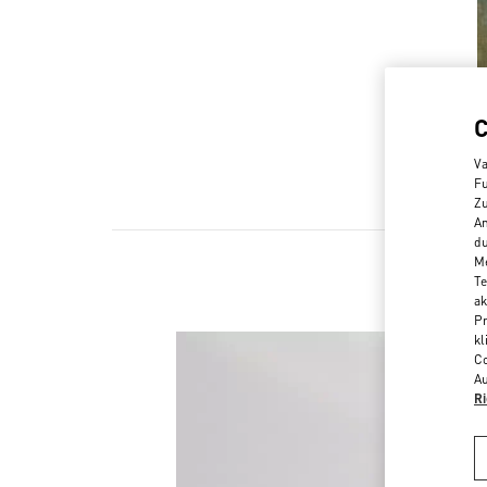
Va
Fu
Zu
An
du
Me
Te
ak
Pr
kl
Co
Au
Ri