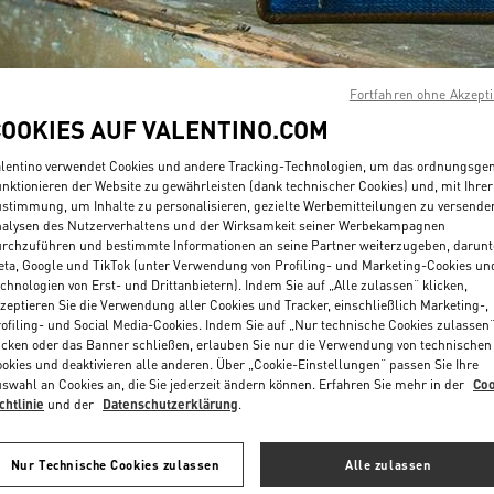
Fortfahren ohne Akzept
COOKIES AUF VALENTINO.COM
lentino verwendet Cookies und andere Tracking-Technologien, um das ordnungsg
ENTDECKEN SIE MEH
nktionieren der Website zu gewährleisten (dank technischer Cookies) und, mit Ihrer
stimmung, um Inhalte zu personalisieren, gezielte Werbemitteilungen zu versende
alysen des Nutzerverhaltens und der Wirksamkeit seiner Werbekampagnen
rchzuführen und bestimmte Informationen an seine Partner weiterzugeben, darunt
ta, Google und TikTok (unter Verwendung von Profiling- und Marketing-Cookies un
chnologien von Erst- und Drittanbietern). Indem Sie auf „Alle zulassen“ klicken,
NEUHEITEN
zeptieren Sie die Verwendung aller Cookies und Tracker, einschließlich Marketing-,
ofiling- und Social Media-Cookies. Indem Sie auf „Nur technische Cookies zulassen
icken oder das Banner schließen, erlauben Sie nur die Verwendung von technischen
okies und deaktivieren alle anderen. Über „Cookie-Einstellungen“ passen Sie Ihre
swahl an Cookies an, die Sie jederzeit ändern können. Erfahren Sie mehr in der
Coo
chtlinie
und der
Datenschutzerklärung
.
Nur Technische Cookies zulassen
Alle zulassen