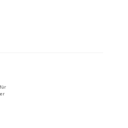
für
der